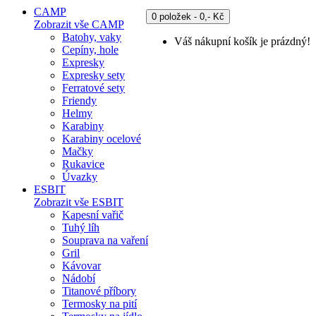
CAMP
0 položek - 0,- Kč
Zobrazit vše CAMP
Batohy, vaky
Váš nákupní košík je prázdný!
Cepíny, hole
Expresky
Expresky sety
Ferratové sety
Friendy
Helmy
Karabiny
Karabiny ocelové
Mačky
Rukavice
Úvazky
ESBIT
Zobrazit vše ESBIT
Kapesní vařič
Tuhý líh
Souprava na vaření
Gril
Kávovar
Nádobí
Titanové příbory
Termosky na pití