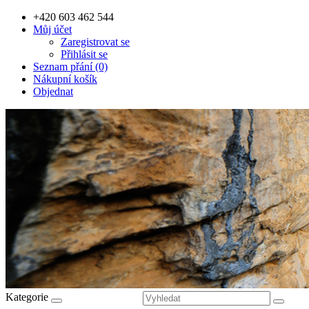
+420 603 462 544
Můj účet
Zaregistrovat se
Přihlásit se
Seznam přání (0)
Nákupní košík
Objednat
Kategorie