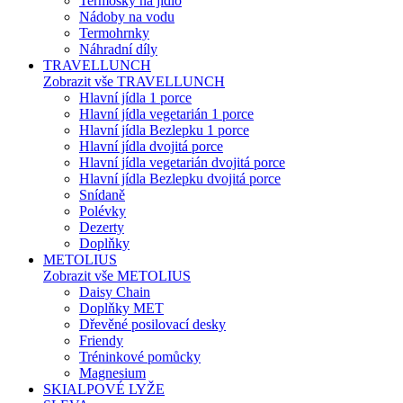
Termosky na jídlo
Nádoby na vodu
Termohrnky
Náhradní díly
TRAVELLUNCH
Zobrazit vše TRAVELLUNCH
Hlavní jídla 1 porce
Hlavní jídla vegetarián 1 porce
Hlavní jídla Bezlepku 1 porce
Hlavní jídla dvojitá porce
Hlavní jídla vegetarián dvojitá porce
Hlavní jídla Bezlepku dvojitá porce
Snídaně
Polévky
Dezerty
Doplňky
METOLIUS
Zobrazit vše METOLIUS
Daisy Chain
Doplňky MET
Dřevěné posilovací desky
Friendy
Tréninkové pomůcky
Magnesium
SKIALPOVÉ LYŽE