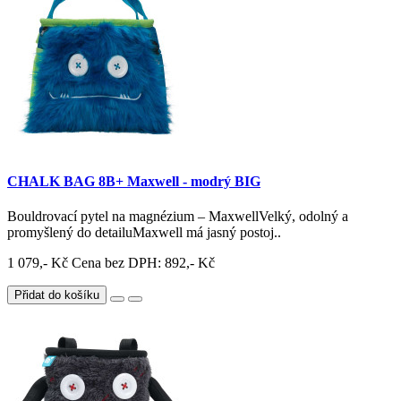
CHALK BAG 8B+ Maxwell - modrý BIG
Bouldrovací pytel na magnézium – MaxwellVelký, odolný a
promyšlený do detailuMaxwell má jasný postoj..
1 079,- Kč
Cena bez DPH: 892,- Kč
Přidat do košíku