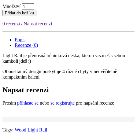
Množství
Přidat do košíku
0 recenzí
/
Napsat recenzi
Popis
Recenze (0)
Light Rail je přenosná tréninková deska, kterou vezmeš s sebou
kamkoli jdeš :)
Oboustranný design poskytuje 4 různé chyty v neuvěřitelně
kompaktním balení
Napsat recenzi
Prosím
přihlaste se
nebo
se registrujte
pro napsání recenze
Tagy:
Wood Light Rail