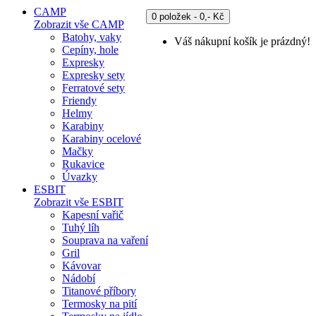
CAMP
0 položek - 0,- Kč
Zobrazit vše CAMP
Batohy, vaky
Váš nákupní košík je prázdný!
Cepíny, hole
Expresky
Expresky sety
Ferratové sety
Friendy
Helmy
Karabiny
Karabiny ocelové
Mačky
Rukavice
Úvazky
ESBIT
Zobrazit vše ESBIT
Kapesní vařič
Tuhý líh
Souprava na vaření
Gril
Kávovar
Nádobí
Titanové příbory
Termosky na pití