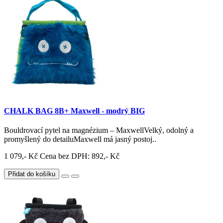
CHALK BAG 8B+ Maxwell - modrý BIG
Bouldrovací pytel na magnézium – MaxwellVelký, odolný a
promyšlený do detailuMaxwell má jasný postoj..
1 079,- Kč
Cena bez DPH: 892,- Kč
Přidat do košíku