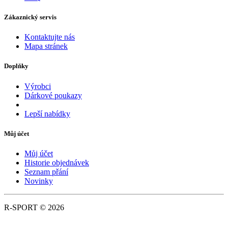
Zákaznický servis
Kontaktujte nás
Mapa stránek
Doplňky
Výrobci
Dárkové poukazy
Lepší nabídky
Můj účet
Můj účet
Historie objednávek
Seznam přání
Novinky
R-SPORT © 2026