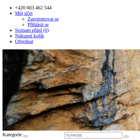
+420 603 462 544
Můj účet
Zaregistrovat se
Přihlásit se
Seznam přání (0)
Nákupní košík
Objednat
Kategorie