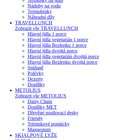
Termosky na jídlo
Nádoby na vodu
Termohrnky
Náhradní díly
TRAVELLUNCH
Zobrazit vše TRAVELLUNCH
Hlavní jídla 1 porce
Hlavní jídla vegetarián 1 porce
Hlavní jídla Bezlepku 1 porce
Hlavní jídla dvojitá porce
Hlavní jídla vegetarián dvojitá porce
Hlavní jídla Bezlepku dvojitá porce
Snídaně
Polévky
Dezerty
Doplňky
METOLIUS
Zobrazit vše METOLIUS
Daisy Chain
Doplňky MET
Dřevěné posilovací desky
Friendy
Tréninkové pomůcky
Magnesium
SKIALPOVÉ LYŽE