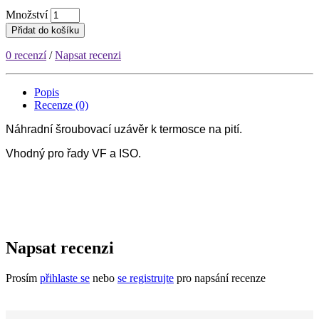
Množství
Přidat do košíku
0 recenzí
/
Napsat recenzi
Popis
Recenze (0)
Náhradní šroubovací uzávěr k termosce na pití.
Vhodný pro řady VF a ISO.
Napsat recenzi
Prosím
přihlaste se
nebo
se registrujte
pro napsání recenze