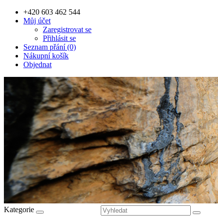
+420 603 462 544
Můj účet
Zaregistrovat se
Přihlásit se
Seznam přání (0)
Nákupní košík
Objednat
Kategorie