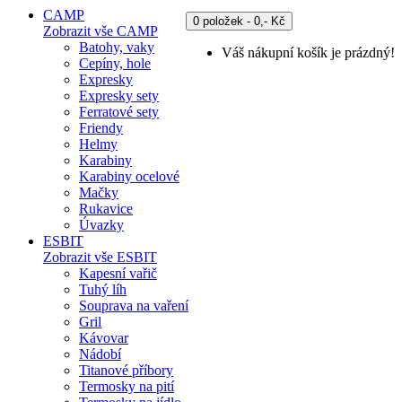
CAMP
0 položek - 0,- Kč
Zobrazit vše CAMP
Batohy, vaky
Váš nákupní košík je prázdný!
Cepíny, hole
Expresky
Expresky sety
Ferratové sety
Friendy
Helmy
Karabiny
Karabiny ocelové
Mačky
Rukavice
Úvazky
ESBIT
Zobrazit vše ESBIT
Kapesní vařič
Tuhý líh
Souprava na vaření
Gril
Kávovar
Nádobí
Titanové příbory
Termosky na pití