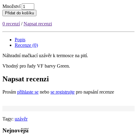
Množství
Přidat do košíku
0 recenzí
/
Napsat recenzi
Popis
Recenze (0)
Náhradní mačkací uzávěr k termosce na pití.
Vhodný pro řady VF barvy Green.
Napsat recenzi
Prosím
přihlaste se
nebo
se registrujte
pro napsání recenze
Tagy:
uzávěr
Nejnovější