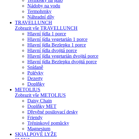
Termosky na jídlo
Nádoby na vodu
Termohrnky
Náhradní díly
TRAVELLUNCH
Zobrazit vše TRAVELLUNCH
Hlavní jídla 1 porce
Hlavní jídla vegetarián 1 porce
Hlavní jídla Bezlepku 1 porce
Hlavní jídla dvojitá porce
Hlavní jídla vegetarián dvojitá porce
Hlavní jídla Bezlepku dvojitá porce
Snídaně
Polévky
Dezerty
Doplňky
METOLIUS
Zobrazit vše METOLIUS
Daisy Chain
Doplňky MET
Dřevěné posilovací desky
Friendy
Tréninkové pomůcky
Magnesium
SKIALPOVÉ LYŽE