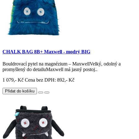
CHALK BAG 8B+ Maxwell - modrý BIG
Bouldrovací pytel na magnézium – MaxwellVelký, odolný a
promyšlený do detailuMaxwell má jasný postoj..
1 079,- Kč
Cena bez DPH: 892,- Kč
Přidat do košíku