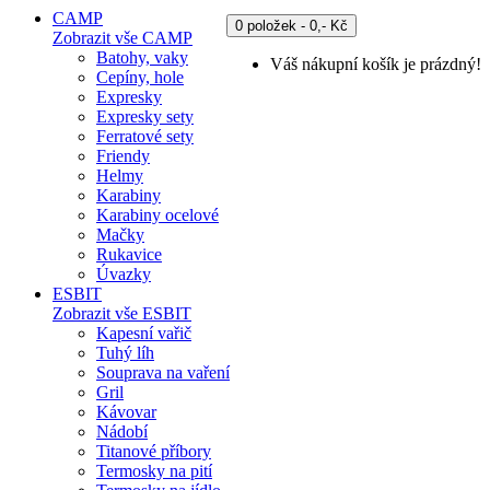
CAMP
0 položek - 0,- Kč
Zobrazit vše CAMP
Batohy, vaky
Váš nákupní košík je prázdný!
Cepíny, hole
Expresky
Expresky sety
Ferratové sety
Friendy
Helmy
Karabiny
Karabiny ocelové
Mačky
Rukavice
Úvazky
ESBIT
Zobrazit vše ESBIT
Kapesní vařič
Tuhý líh
Souprava na vaření
Gril
Kávovar
Nádobí
Titanové příbory
Termosky na pití