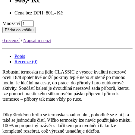
Cena bez DPH: 801,- Kč
Množství
Přidat do košíku
0 recenzí
/
Napsat recenzi
Popis
Recenze (0)
Robustní termoska na jídlo CLASSIC z vysoce kvalitní nerezové
oceli 18/8 spolehlivě udrží pokrmy teplé nebo studené po mnoho
hodin. Je ideální na cesty, do práce, do přírody i pro outdoorové
aktivity. Součástí balení je dvoudílná nerezová sada příborů, kterou
lze pomocí praktického silikonového pásku připevnit přímo k
termosce – příbory tak máte vždy po ruce.
Díky širokému hrdlu se termoska snadno plní, pohodlně se z ní jí a
také se jednoduše čistí. Víčko termosky lze navíc použít jako misku.
100% nepropustný uzávěr s tlačítkem pro uvolnění tlaku lze
kompletně rozebrat, což výrazně usnadňuje údržbu.