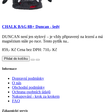
CHALK BAG 8B+ Duncan - šedý
DUNCAN není jen stylový – je vždy připravený na lezení a má
magnézium stále po ruce. Tento pytlík na..
859,- Kč
Cena bez DPH: 710,- Kč
Přidat do košíku
Informace
Dopravní podmínky
O nás
Obchodní podmínky
Ochrana osobních údajů
Nakupování - krok za krokem
FAQ
Zákaznický servis