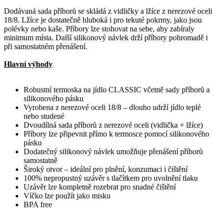
Dodávaná sada příborů se skládá z vidličky a lžíce z nerezové oceli
18/8. Lžíce je dostatečně hluboká i pro tekuté pokrmy, jako jsou
polévky nebo kaše. Příbory lze stohovat na sebe, aby zabíraly
minimum místa. Další silikonový návlek drží příbory pohromadě i
při samostatném přenášení.
Hlavní výhody
Robustní termoska na jídlo CLASSIC včetně sady příborů a
silikonového pásku
Vyrobena z nerezové oceli 18/8 – dlouho udrží jídlo teplé
nebo studené
Dvoudílná sada příborů z nerezové oceli (vidlička + lžíce)
Příbory lze připevnit přímo k termosce pomocí silikonového
pásku
Dodatečný silikonový návlek umožňuje přenášení příborů
samostatně
Široký otvor – ideální pro plnění, konzumaci i čištění
100% nepropustný uzávěr s tlačítkem pro uvolnění tlaku
Uzávěr lze kompletně rozebrat pro snadné čištění
Víčko lze použít jako misku
BPA free