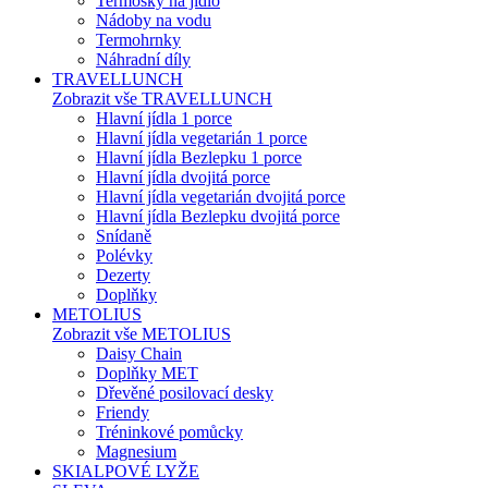
Termosky na jídlo
Nádoby na vodu
Termohrnky
Náhradní díly
TRAVELLUNCH
Zobrazit vše TRAVELLUNCH
Hlavní jídla 1 porce
Hlavní jídla vegetarián 1 porce
Hlavní jídla Bezlepku 1 porce
Hlavní jídla dvojitá porce
Hlavní jídla vegetarián dvojitá porce
Hlavní jídla Bezlepku dvojitá porce
Snídaně
Polévky
Dezerty
Doplňky
METOLIUS
Zobrazit vše METOLIUS
Daisy Chain
Doplňky MET
Dřevěné posilovací desky
Friendy
Tréninkové pomůcky
Magnesium
SKIALPOVÉ LYŽE