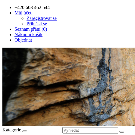
+420 603 462 544
Můj účet
Zaregistrovat se
Přihlásit se
Seznam přání (0)
Nákupní košík
Objednat
Kategorie