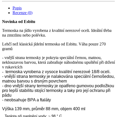
Popis
Recenze (0)
Novinka od Esbitu
Termoska na jídlo vyrobena z kvalitní nerezové oceli. Ideální třeba
na zmrzlinu nebo polévku.
Lehčí než klasická jídelní termoska od Esbitu. Váha pouze 270
gramů
- vnější strana termosky je pokryta speciální černou, matnou,
neklouzavou barvou, která zabraňuje náhodnému upuštění při držení
v rukavicích
-
termoska vyrobena z vysoce kvalitní nerezové 18/8 oceli.
- vnější strana termosky je nalakována speciální černošedou,
matnou barvou s drsným povrchem
- dno vnější strany termosky je opatřeno gumovou podložkou
pro lepší stabilitu stojící termosky a taky pro její ochranu při
pádu
- neobsahuje BPA a ftaláty
Výška 139 mm, průměr 88 mm, objem 400 ml
Teplota při naplnění vody:
~ 98 ° C