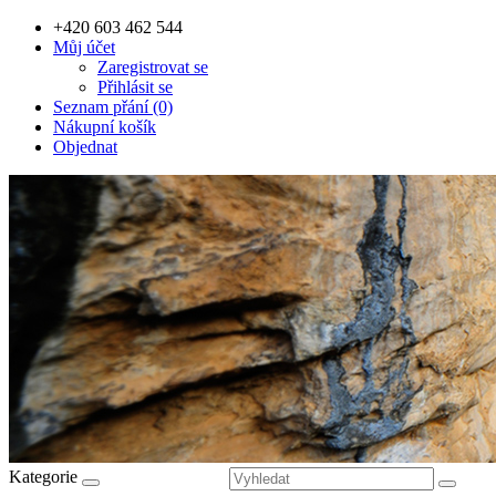
+420 603 462 544
Můj účet
Zaregistrovat se
Přihlásit se
Seznam přání (0)
Nákupní košík
Objednat
Kategorie