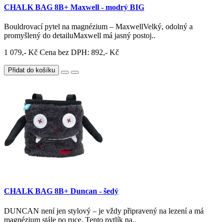
CHALK BAG 8B+ Maxwell - modrý BIG
Bouldrovací pytel na magnézium – MaxwellVelký, odolný a
promyšlený do detailuMaxwell má jasný postoj..
1 079,- Kč
Cena bez DPH: 892,- Kč
Přidat do košíku
CHALK BAG 8B+ Duncan - šedý
DUNCAN není jen stylový – je vždy připravený na lezení a má
magnézium stále po ruce. Tento pytlík na..