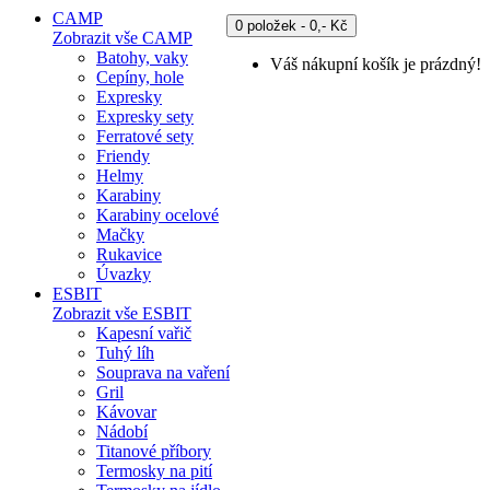
CAMP
0 položek - 0,- Kč
Zobrazit vše CAMP
Batohy, vaky
Váš nákupní košík je prázdný!
Cepíny, hole
Expresky
Expresky sety
Ferratové sety
Friendy
Helmy
Karabiny
Karabiny ocelové
Mačky
Rukavice
Úvazky
ESBIT
Zobrazit vše ESBIT
Kapesní vařič
Tuhý líh
Souprava na vaření
Gril
Kávovar
Nádobí
Titanové příbory
Termosky na pití