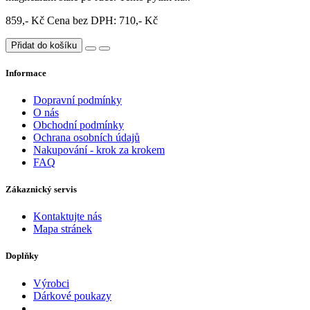
859,- Kč
Cena bez DPH: 710,- Kč
Přidat do košíku
Informace
Dopravní podmínky
O nás
Obchodní podmínky
Ochrana osobních údajů
Nakupování - krok za krokem
FAQ
Zákaznický servis
Kontaktujte nás
Mapa stránek
Doplňky
Výrobci
Dárkové poukazy