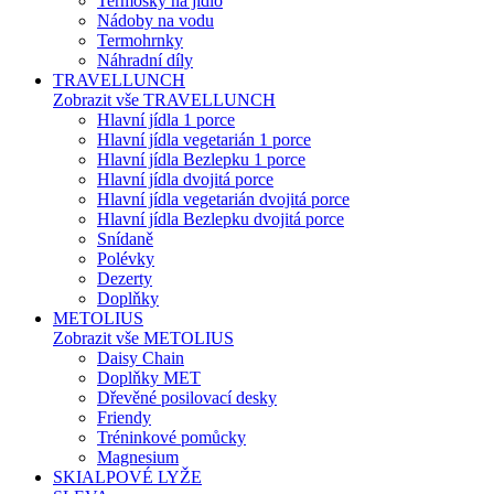
Termosky na jídlo
Nádoby na vodu
Termohrnky
Náhradní díly
TRAVELLUNCH
Zobrazit vše TRAVELLUNCH
Hlavní jídla 1 porce
Hlavní jídla vegetarián 1 porce
Hlavní jídla Bezlepku 1 porce
Hlavní jídla dvojitá porce
Hlavní jídla vegetarián dvojitá porce
Hlavní jídla Bezlepku dvojitá porce
Snídaně
Polévky
Dezerty
Doplňky
METOLIUS
Zobrazit vše METOLIUS
Daisy Chain
Doplňky MET
Dřevěné posilovací desky
Friendy
Tréninkové pomůcky
Magnesium
SKIALPOVÉ LYŽE