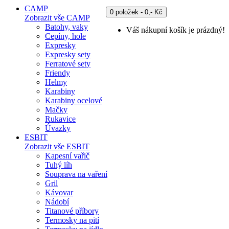
CAMP
0 položek - 0,- Kč
Zobrazit vše CAMP
Batohy, vaky
Váš nákupní košík je prázdný!
Cepíny, hole
Expresky
Expresky sety
Ferratové sety
Friendy
Helmy
Karabiny
Karabiny ocelové
Mačky
Rukavice
Úvazky
ESBIT
Zobrazit vše ESBIT
Kapesní vařič
Tuhý líh
Souprava na vaření
Gril
Kávovar
Nádobí
Titanové příbory
Termosky na pití