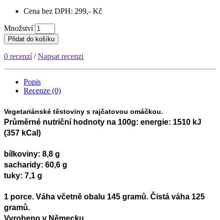
Cena bez DPH: 299,- Kč
Množství
Přidat do košíku
0 recenzí
/
Napsat recenzi
Popis
Recenze (0)
Vegetariánské těstoviny s rajčatovou omáčkou.
Průměrné nutriční hodnoty na 100g: energie: 1510 kJ
(357 kCal)
bílkoviny: 8,8 g
sacharidy: 60,6 g
tuky: 7,1 g
1 porce. Váha včetně obalu 145 gramů. Čistá váha 125
gramů.
Vyrobeno v Německu.