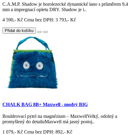
C.A.M.P. Shadow je horolezecké dynamické lano s průměrem 9,4
mm a impregnací opletu DRY. Shadow je i..
4 590,- Kč
Cena bez DPH: 3 793,- Kč
Přidat do košíku
CHALK BAG 8B+ Maxwell - modrý BIG
Bouldrovací pytel na magnézium – MaxwellVelký, odolný a
promyšlený do detailuMaxwell má jasný postoj..
1 079,- Kč
Cena bez DPH: 892,- Kč