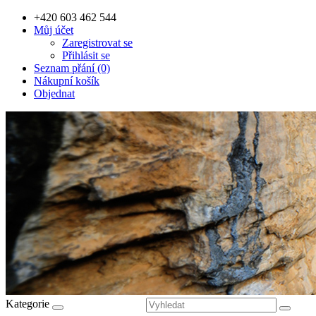
+420 603 462 544
Můj účet
Zaregistrovat se
Přihlásit se
Seznam přání (0)
Nákupní košík
Objednat
Kategorie