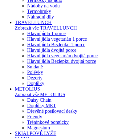
Termosky na jídlo
Nádoby na vodu
Termohrnky
Náhradní díly
TRAVELLUNCH
Zobrazit vše TRAVELLUNCH
Hlavní jídla 1 porce
Hlavní jídla vegetarián 1 porce
Hlavní jídla Bezlepku 1 porce
Hlavní jídla dvojitá porce
Hlavní jídla vegetarián dvojitá porce
Hlavní jídla Bezlepku dvojitá porce
Snídaně
Polévky
Dezerty
Doplňky
METOLIUS
Zobrazit vše METOLIUS
Daisy Chain
Doplňky MET
Dřevěné posilovací desky
Friendy
Tréninkové pomůcky
Magnesium
SKIALPOVÉ LYŽE