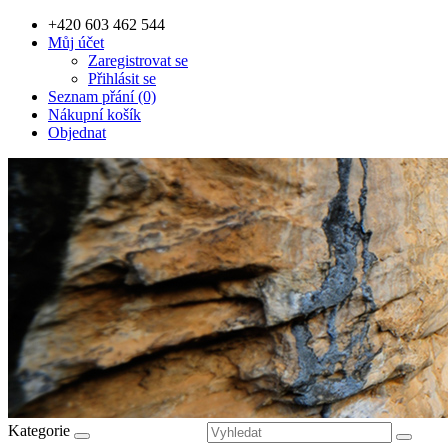
+420 603 462 544
Můj účet
Zaregistrovat se
Přihlásit se
Seznam přání (0)
Nákupní košík
Objednat
Kategorie