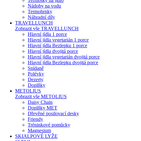
Termosky na jídlo
Nádoby na vodu
Termohrnky
Náhradní díly
TRAVELLUNCH
Zobrazit vše TRAVELLUNCH
Hlavní jídla 1 porce
Hlavní jídla vegetarián 1 porce
Hlavní jídla Bezlepku 1 porce
Hlavní jídla dvojitá porce
Hlavní jídla vegetarián dvojitá porce
Hlavní jídla Bezlepku dvojitá porce
Snídaně
Polévky
Dezerty
Doplňky
METOLIUS
Zobrazit vše METOLIUS
Daisy Chain
Doplňky MET
Dřevěné posilovací desky
Friendy
Tréninkové pomůcky
Magnesium
SKIALPOVÉ LYŽE