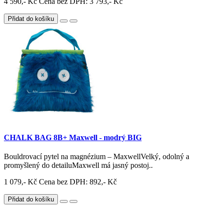
4 590,- Kč
Cena bez DPH: 3 793,- Kč
Přidat do košíku
CHALK BAG 8B+ Maxwell - modrý BIG
Bouldrovací pytel na magnézium – MaxwellVelký, odolný a
promyšlený do detailuMaxwell má jasný postoj..
1 079,- Kč
Cena bez DPH: 892,- Kč
Přidat do košíku