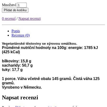
Množství
Přidat do košíku
0 recenzí
/
Napsat recenzi
Popis
Recenze (0)
Vegetariánské těstoviny se sýrovou omáčkou.
Průměrné nutriční hodnoty na 100g: energie: 1785 kJ
(425 kCal)
bílkoviny: 15,8 g
sacharidy: 50,7 g
tuky: 17,7 g
1 porce. Váha včetně obalu 145 gramů. Čistá váha 125
gramů.
Vyrobeno v Německu.
Napsat recenzi