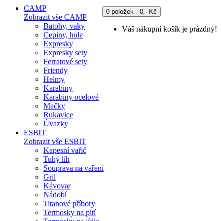
CAMP
0 položek - 0,- Kč
Zobrazit vše CAMP
Batohy, vaky
Váš nákupní košík je prázdný!
Cepíny, hole
Expresky
Expresky sety
Ferratové sety
Friendy
Helmy
Karabiny
Karabiny ocelové
Mačky
Rukavice
Úvazky
ESBIT
Zobrazit vše ESBIT
Kapesní vařič
Tuhý líh
Souprava na vaření
Gril
Kávovar
Nádobí
Titanové příbory
Termosky na pití