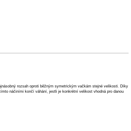
dvojnásobný rozsah oproti běžným symetrickým vačkám stejné velikosti. Díky
mto náčiními končí váhání, jestli je konkrétní velikost vhodná pro danou