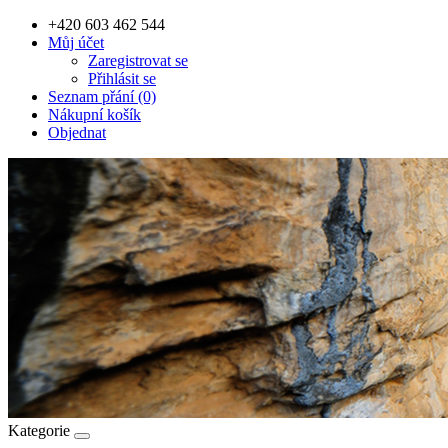
+420 603 462 544
Můj účet
Zaregistrovat se
Přihlásit se
Seznam přání (0)
Nákupní košík
Objednat
Kategorie