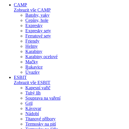
CAMP
Zobrazit vše CAMP
Batohy, vaky
Cepíny, hole
Expresky
Expresky sety
Ferratové sety
Friendy
Helmy
Karabiny
Karabiny ocelové
Mačky
Rukavice
Úvazky
ESBIT
Zobrazit vše ESBIT
Kapesní vařič
Tuhý líh
Souprava na vaření
Gril
Kávovar
Nádobí
Titanové příbory
Termosky na pití