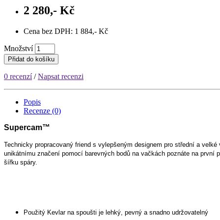
2 280,- Kč
Cena bez DPH: 1 884,- Kč
Množství
Přidat do košíku
0 recenzí
/
Napsat recenzi
Popis
Recenze (0)
Supercam™
Technicky propracovaný friend s vylepšeným designem pro střední a velké v
unikátnímu značení pomocí barevných bodů na vačkách poznáte na první pohle
šířku spáry.
Použitý Kevlar na spoušti je lehký, pevný a snadno udržovatelný