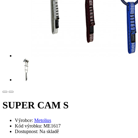
SUPER CAM S
Výrobce:
Metolius
Kód výrobku: ME1617
Dostupnost: Na skladě