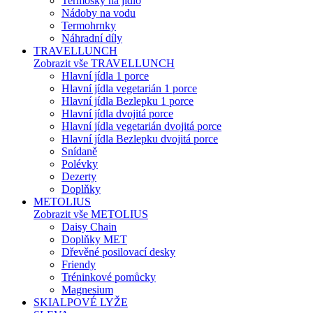
Termosky na jídlo
Nádoby na vodu
Termohrnky
Náhradní díly
TRAVELLUNCH
Zobrazit vše TRAVELLUNCH
Hlavní jídla 1 porce
Hlavní jídla vegetarián 1 porce
Hlavní jídla Bezlepku 1 porce
Hlavní jídla dvojitá porce
Hlavní jídla vegetarián dvojitá porce
Hlavní jídla Bezlepku dvojitá porce
Snídaně
Polévky
Dezerty
Doplňky
METOLIUS
Zobrazit vše METOLIUS
Daisy Chain
Doplňky MET
Dřevěné posilovací desky
Friendy
Tréninkové pomůcky
Magnesium
SKIALPOVÉ LYŽE