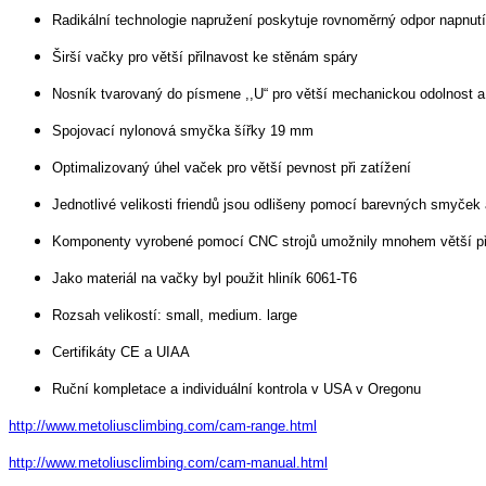
Radikální technologie napružení poskytuje rovnoměrný odpor napnut
Širší vačky pro větší přilnavost ke stěnám spáry
Nosník tvarovaný do písmene ,,U“ pro větší mechanickou odolnost a 
Spojovací nylonová smyčka šířky 19 mm
Optimalizovaný úhel vaček pro větší pevnost při zatížení
Jednotlivé velikosti friendů jsou odlišeny pomocí barevných smyček
Komponenty vyrobené pomocí CNC strojů umožnily mnohem větší přes
Jako materiál na vačky byl použit hliník 6061-T6
Rozsah velikostí: small, medium. large
Certifikáty CE a UIAA
Ruční kompletace a individuální kontrola v USA v Oregonu
http://www.metoliusclimbing.com/cam-range.html
http://www.metoliusclimbing.com/cam-manual.html