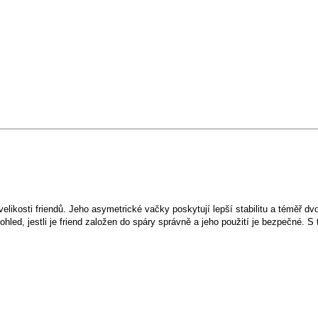
elikosti friendů. Jeho asymetrické vačky poskytují lepší stabilitu a téměř 
d, jestli je friend založen do spáry správně a jeho použití je bezpečné. S tí