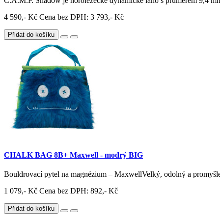
C.A.M.P. Shadow je horolezecké dynamické lano s průměrem 9,4 mm 
4 590,- Kč
Cena bez DPH: 3 793,- Kč
Přidat do košíku
CHALK BAG 8B+ Maxwell - modrý BIG
Bouldrovací pytel na magnézium – MaxwellVelký, odolný a promyšle
1 079,- Kč
Cena bez DPH: 892,- Kč
Přidat do košíku