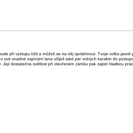
nebude při výstupu tížit a můžeš se na něj spolehnout. Tvoje volba ja
 pro své snadné zapínání lana užiješ také pár volných karabin do postupo
iny. Její dostatečná světlost při otevřeném zámku pak zajistí hladkou 