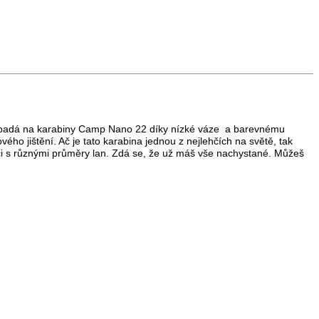
sně padá na karabiny Camp Nano 22 díky nízké váze a barevnému
vého jištění. Ač je tato karabina jednou z nejlehčích na světě, tak
práci s různými průměry lan. Zdá se, že už máš vše nachystané. Můžeš