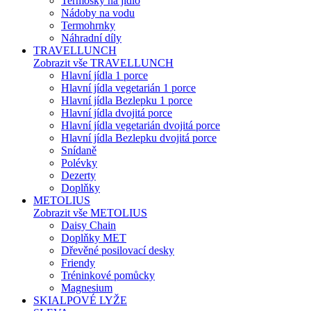
Termosky na jídlo
Nádoby na vodu
Termohrnky
Náhradní díly
TRAVELLUNCH
Zobrazit vše TRAVELLUNCH
Hlavní jídla 1 porce
Hlavní jídla vegetarián 1 porce
Hlavní jídla Bezlepku 1 porce
Hlavní jídla dvojitá porce
Hlavní jídla vegetarián dvojitá porce
Hlavní jídla Bezlepku dvojitá porce
Snídaně
Polévky
Dezerty
Doplňky
METOLIUS
Zobrazit vše METOLIUS
Daisy Chain
Doplňky MET
Dřevěné posilovací desky
Friendy
Tréninkové pomůcky
Magnesium
SKIALPOVÉ LYŽE