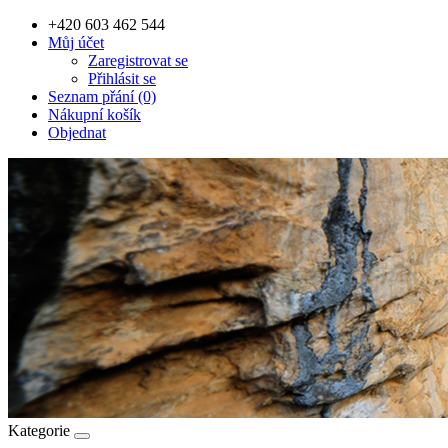
+420 603 462 544
Můj účet
Zaregistrovat se
Přihlásit se
Seznam přání (0)
Nákupní košík
Objednat
Kategorie