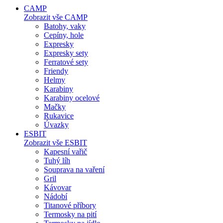
CAMP
Zobrazit vše CAMP
Batohy, vaky
Cepíny, hole
Expresky
Expresky sety
Ferratové sety
Friendy
Helmy
Karabiny
Karabiny ocelové
Mačky
Rukavice
Úvazky
ESBIT
Zobrazit vše ESBIT
Kapesní vařič
Tuhý líh
Souprava na vaření
Gril
Kávovar
Nádobí
Titanové příbory
Termosky na pití