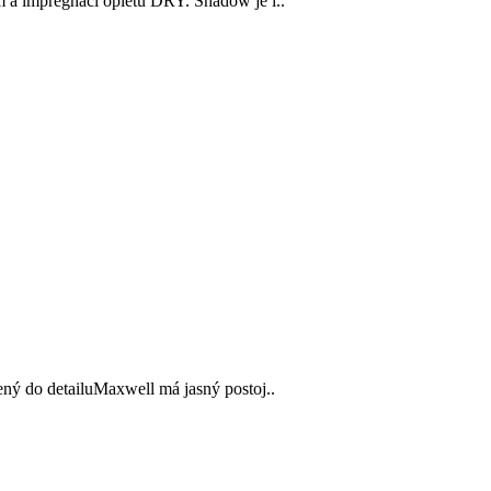
a impregnací opletu DRY. Shadow je i..
ný do detailuMaxwell má jasný postoj..