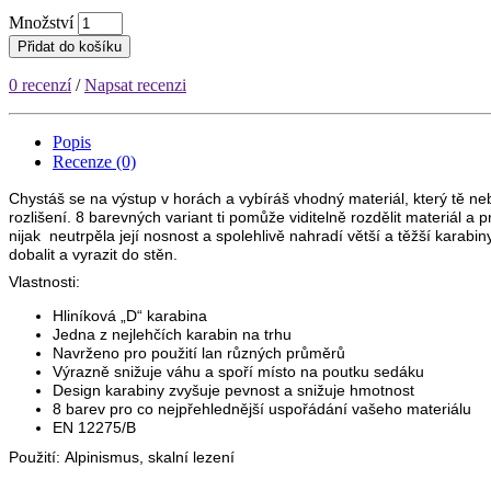
Množství
Přidat do košíku
0 recenzí
/
Napsat recenzi
Popis
Recenze (0)
Chystáš se na výstup v horách a vybíráš vhodný materiál, který tě 
rozlišení. 8 barevných variant ti pomůže viditelně rozdělit materiál a
nijak neutrpěla její nosnost a spolehlivě nahradí větší a těžší karab
dobalit a vyrazit do stěn.
Vlastnosti:
Hliníková „D“ karabina
Jedna z nejlehčích karabin na trhu
Navrženo pro použití lan různých průměrů
Výrazně snižuje váhu a spoří místo na poutku sedáku
Design karabiny zvyšuje pevnost a snižuje hmotnost
8 barev pro co nejpřehlednější uspořádání vašeho materiálu
EN 12275/B
Použití: Alpinismus, skalní lezení