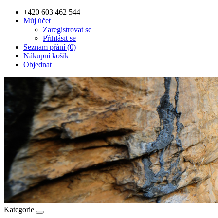
+420 603 462 544
Můj účet
Zaregistrovat se
Přihlásit se
Seznam přání (0)
Nákupní košík
Objednat
Kategorie