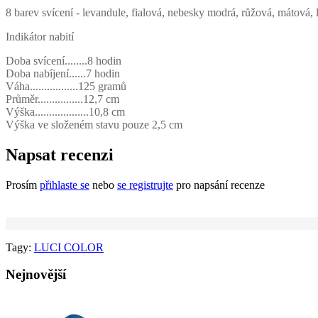
8 barev svícení - levandule, fialová, nebesky modrá, růžová, mátová, 
Indikátor nabití
Doba svícení........8 hodin
Doba nabíjení......7 hodin
Váha.................125 gramů
Průměr................12,7 cm
Výška...................10,8 cm
Výška ve složeném stavu pouze 2,5 cm
Napsat recenzi
Prosím
přihlaste se
nebo
se registrujte
pro napsání recenze
Tagy:
LUCI COLOR
Nejnovější