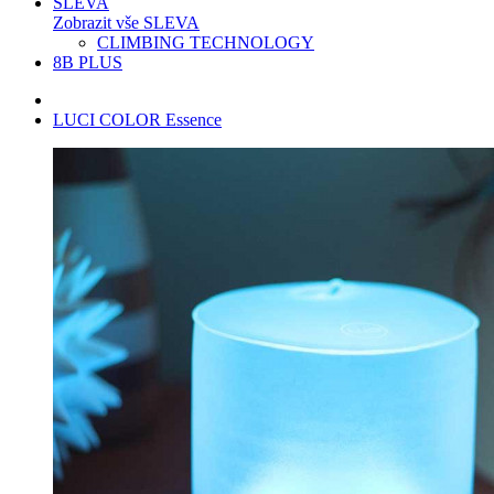
SLEVA
Zobrazit vše SLEVA
CLIMBING TECHNOLOGY
8B PLUS
LUCI COLOR Essence