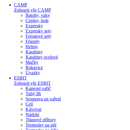
CAMP
Zobrazit vše CAMP
Batohy, vaky
Cepíny, hole
Expresky
Expresky sety
Ferratové sety
Friendy
Helmy
Karabiny
Karabiny ocelové
Mačky
Rukavice
Úvazky
ESBIT
Zobrazit vše ESBIT
Kapesní vařič
Tuhý líh
Souprava na vaření
Gril
Kávovar
Nádobí
Titanové příbory
Termosky na pití