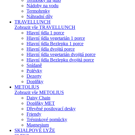
Termosky na jídlo
Nádoby na vodu
Termohrnky
Náhradní díly
TRAVELLUNCH
Zobrazit vše TRAVELLUNCH
Hlavní jídla 1 porce
Hlavní jídla vegetarián 1 porce
Hlavní jídla Bezlepku 1 porce
Hlavní jídla dvojitá porce
Hlavní jídla vegetarián dvojitá porce
Hlavní jídla Bezlepku dvojitá porce
Snídaně
Polévky
Dezerty
Doplňky
METOLIUS
Zobrazit vše METOLIUS
Daisy Chain
Doplňky MET
Dřevěné posilovací desky
Friendy
Tréninkové pomůcky
Magnesium
SKIALPOVÉ LYŽE