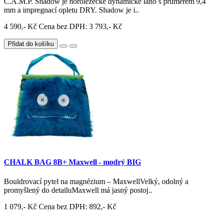
C.A.M.P. Shadow je horolezecké dynamické lano s průměrem 9,4
mm a impregnací opletu DRY. Shadow je i..
4 590,- Kč
Cena bez DPH: 3 793,- Kč
Přidat do košíku
CHALK BAG 8B+ Maxwell - modrý BIG
Bouldrovací pytel na magnézium – MaxwellVelký, odolný a
promyšlený do detailuMaxwell má jasný postoj..
1 079,- Kč
Cena bez DPH: 892,- Kč