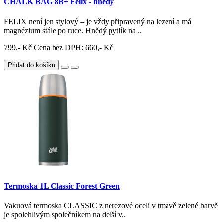
CHALK BAG 8B+ Felix - hnědý
FELIX není jen stylový – je vždy připravený na lezení a má
magnézium stále po ruce. Hnědý pytlík na ..
799,- Kč
Cena bez DPH: 660,- Kč
Přidat do košíku
Termoska 1L Classic Forest Green
Vakuová termoska CLASSIC z nerezové oceli v tmavě zelené barvě
je spolehlivým společníkem na delší v..