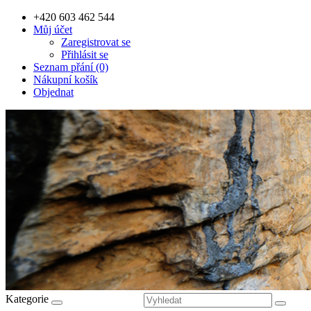
+420 603 462 544
Můj účet
Zaregistrovat se
Přihlásit se
Seznam přání (0)
Nákupní košík
Objednat
Kategorie