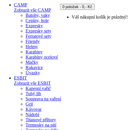
CAMP
0 položek - 0,- Kč
Zobrazit vše CAMP
Batohy, vaky
Váš nákupní košík je prázdný!
Cepíny, hole
Expresky
Expresky sety
Ferratové sety
Friendy
Helmy
Karabiny
Karabiny ocelové
Mačky
Rukavice
Úvazky
ESBIT
Zobrazit vše ESBIT
Kapesní vařič
Tuhý líh
Souprava na vaření
Gril
Kávovar
Nádobí
Titanové příbory
Termosky na pití