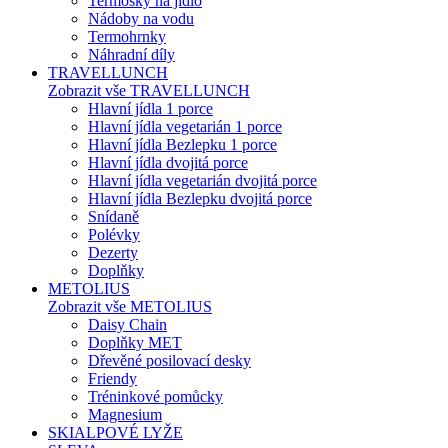
Termosky na jídlo
Nádoby na vodu
Termohrnky
Náhradní díly
TRAVELLUNCH
Zobrazit vše TRAVELLUNCH
Hlavní jídla 1 porce
Hlavní jídla vegetarián 1 porce
Hlavní jídla Bezlepku 1 porce
Hlavní jídla dvojitá porce
Hlavní jídla vegetarián dvojitá porce
Hlavní jídla Bezlepku dvojitá porce
Snídaně
Polévky
Dezerty
Doplňky
METOLIUS
Zobrazit vše METOLIUS
Daisy Chain
Doplňky MET
Dřevěné posilovací desky
Friendy
Tréninkové pomůcky
Magnesium
SKIALPOVÉ LYŽE