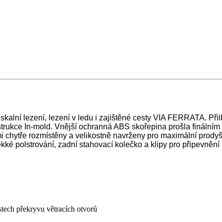
kalní lezení, lezení v ledu i zajištěné cesty VIA FERRATA. Přil
trukce In-mold. Vnější ochranná ABS skořepina prošla finálním 
lmi chytře rozmístěny a velikostně navrženy pro maximální prody
měkké polstrování, zadní stahovací kolečko a klipy pro připevnění 
tech překryvu větracích otvorů