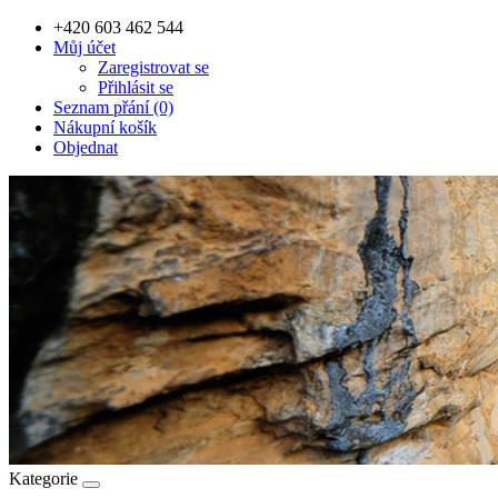
+420 603 462 544
Můj účet
Zaregistrovat se
Přihlásit se
Seznam přání (0)
Nákupní košík
Objednat
Kategorie