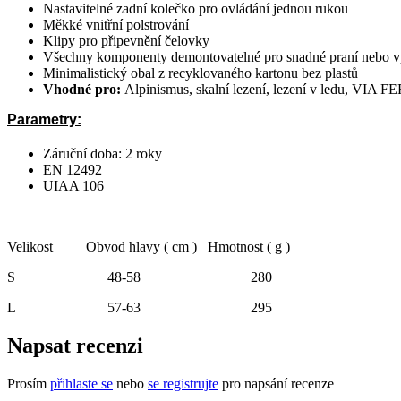
Nastavitelné zadní kolečko pro ovládání jednou rukou
Měkké vnitřní polstrování
Klipy pro připevnění čelovky
Všechny komponenty demontovatelné pro snadné praní nebo 
Minimalistický obal z recyklovaného kartonu bez plastů
Vhodné pro:
Alpinismus, skalní lezení, lezení v ledu, VIA
Parametry:
Záruční doba: 2 roky
EN 12492
UIAA 106
Velikost
Obvod hlavy ( cm )
Hmotnost ( g )
S
48-58
280
L
57-63
295
Napsat recenzi
Prosím
přihlaste se
nebo
se registrujte
pro napsání recenze