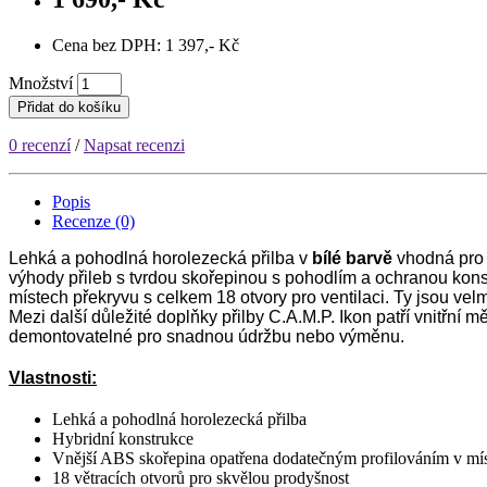
Cena bez DPH: 1 397,- Kč
Množství
Přidat do košíku
0 recenzí
/
Napsat recenzi
Popis
Recenze (0)
Lehká a pohodlná horolezecká přilba v
bílé barvě
vhodná pro s
výhody přileb s tvrdou skořepinou s pohodlím a ochranou kons
místech překryvu s celkem 18 otvory pro ventilaci. Ty jsou ve
Mezi další důležité doplňky přilby C.A.M.P. Ikon patří vnitřní 
demontovatelné pro snadnou údržbu nebo výměnu.
Vlastnosti:
Lehká a pohodlná horolezecká přilba
Hybridní konstrukce
Vnější ABS skořepina opatřena dodatečným profilováním v mís
18 větracích otvorů pro skvělou prodyšnost