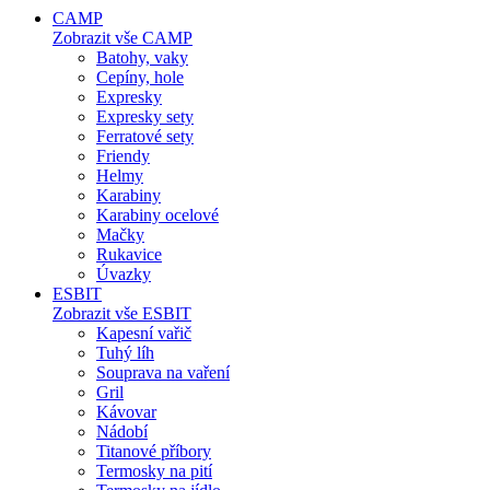
CAMP
Zobrazit vše CAMP
Batohy, vaky
Cepíny, hole
Expresky
Expresky sety
Ferratové sety
Friendy
Helmy
Karabiny
Karabiny ocelové
Mačky
Rukavice
Úvazky
ESBIT
Zobrazit vše ESBIT
Kapesní vařič
Tuhý líh
Souprava na vaření
Gril
Kávovar
Nádobí
Titanové příbory
Termosky na pití