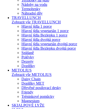
Termosky na jídlo
Nádoby na vodu
Termohrnky
Náhradní díly
TRAVELLUNCH
Zobrazit vše TRAVELLUNCH
Hlavní jídla 1 porce
Hlavní jídla vegetarián 1 porce
Hlavní jídla Bezlepku 1 porce
Hlavní jídla dvojitá porce
Hlavní jídla vegetarián dvojitá porce
Hlavní jídla Bezlepku dvojitá porce
Snídaně
Polévky
Dezerty
Doplňky
METOLIUS
Zobrazit vše METOLIUS
Daisy Chain
Doplňky MET
Dřevěné posilovací desky
Friendy
Tréninkové pomůcky
Magnesium
SKIALPOVÉ LYŽE