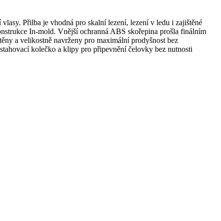
lasy. Přilba je vhodná pro skalní lezení, lezení v ledu i zajištěné
nstrukce In-mold. Vnější ochranná ABS skořepina prošla finálním
stěny a velikostně navrženy pro maximální prodyšnost bez
 stahovací kolečko a klipy pro připevnění čelovky bez nutnosti