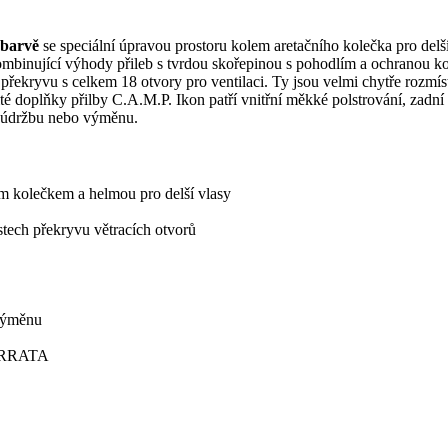
 barvě
se speciální úpravou prostoru kolem aretačního kolečka pro delší v
inující výhody přileb s tvrdou skořepinou s pohodlím a ochranou ko
 překryvu s celkem 18 otvory pro ventilaci. Ty jsou velmi chytře rozmí
té doplňky přilby C.A.M.P. Ikon patří vnitřní měkké polstrování, zadní
ou údržbu nebo výměnu.
 kolečkem a helmou pro delší vlasy
tech překryvu větracích otvorů
výměnu
 FERRATA