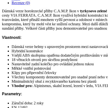
Recenze (0)
Dámská verze horolezecké přilby C.A.M.P. Ikon v
tyrkysovo zelené
cesty VIA FERRATA. C.A.M.P. Ikon využívá hybridní konstrukci komb
tvarováním, které přináší mnohem vyšší pevnost a odolnost v místech
kompromisu, který by mohl vést ke snížení ochrany. Mezi další důleži
sundání přilby. Veškeré části přilby jsou demontovatelné pro snadn
Vlastnosti:
Dámská verze helmy s upraveným prostorem mezi nastavovacím
Hybridní konstrukce
Vnější ABS skořepina opatřena dodatečným profilováním v mís
18 větracích otvorů pro skvělou prodyšnost
Nastavitelné zadní kolečko pro ovládání jednou rukou
Měkké vnitřní polstrování
Klipy pro připevnění čelovky
Všechny komponenty demontovatelné pro snadné praní nebo 
Minimalistický obal z recyklovaného kartonu bez plastů
Vhodné pro:
Alpinismus, skalní lezení, lezení v ledu, VIA
Parametry:
Záruční doba: 2 roky
EN 12492