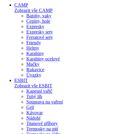
CAMP
Zobrazit vše CAMP
Batohy, vaky
Cepíny, hole
Expresky
Expresky sety
Ferratové sety
Friendy
Helmy
Karabiny
Karabiny ocelové
Mačky
Rukavice
Úvazky
ESBIT
Zobrazit vše ESBIT
Kapesní vařič
Tuhý líh
Souprava na vaření
Gril
Kávovar
Nádobí
Titanové příbory
Termosky na pití