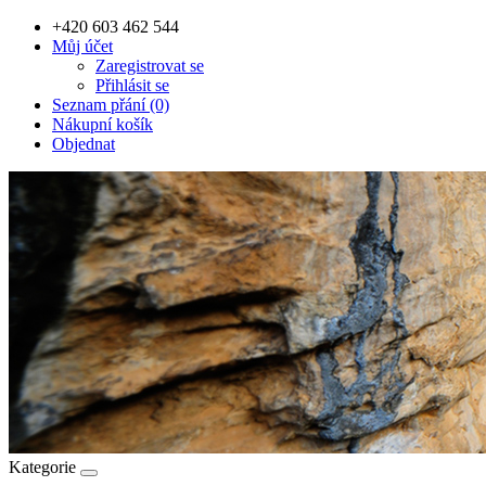
+420 603 462 544
Můj účet
Zaregistrovat se
Přihlásit se
Seznam přání (0)
Nákupní košík
Objednat
Kategorie