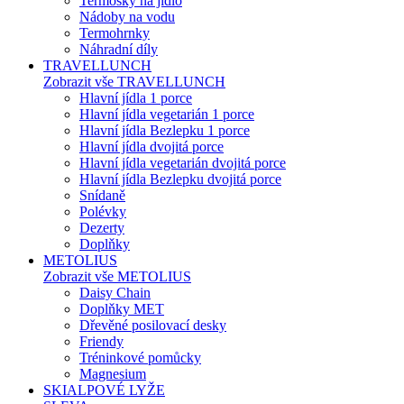
Termosky na jídlo
Nádoby na vodu
Termohrnky
Náhradní díly
TRAVELLUNCH
Zobrazit vše TRAVELLUNCH
Hlavní jídla 1 porce
Hlavní jídla vegetarián 1 porce
Hlavní jídla Bezlepku 1 porce
Hlavní jídla dvojitá porce
Hlavní jídla vegetarián dvojitá porce
Hlavní jídla Bezlepku dvojitá porce
Snídaně
Polévky
Dezerty
Doplňky
METOLIUS
Zobrazit vše METOLIUS
Daisy Chain
Doplňky MET
Dřevěné posilovací desky
Friendy
Tréninkové pomůcky
Magnesium
SKIALPOVÉ LYŽE