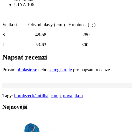
UIAA 106
Velikost
Obvod hlavy ( cm )
Hmotnost ( g )
S
48-58
280
L
53-63
300
Napsat recenzi
Prosím
přihlaste se
nebo
se registrujte
pro napsání recenze
Tagy:
horolezecká přilba
,
camp
,
nova
,
ikon
Nejnovější