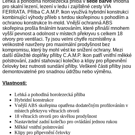
Lehká a pohodlná horolezecká přilba v
šedé barvě
vhodná
pro skalní lezení, lezení v ledu i zajištěné cesty VIA
FERRATA. Přilba C.A.M.P. Ikon využívá hybridní konstrukci
kombinující výhody přileb s tvrdou skořepinou s pohodlím a
ochranou konstrukce In-mold. Vnější ochranná ABS
skořepina prošla finálním tvarováním, které přináší mnohem
vyšší pevnost a odolnost v místech překryvu s celkem 18
otvory pro ventilaci. Ty jsou velmi chytře rozmístěny a
velikostně navrženy pro maximální prodyšnost bez
kompromisu, který by mohl vést ke snížení ochrany. Mezi
další důležité doplňky přilby C.A.M.P. Ikon patří vnitřní měkké
polstrování, zadní stahovací kolečko a klipy pro připevnění
čelovky bez nutnosti sundání přilby. Veškeré části přilby jsou
demontovatelné pro snadnou údržbu nebo výměnu.
Vlastnosti:
Lehká a pohodlná horolezecká přilba
Hybridní konstrukce
Vnější ABS skořepina opatřena dodatečným profilováním v
místech překryvu větracích otvorů
18 větracích otvorů pro skvělou prodyšnost
Nastavitelné zadní kolečko pro ovládání jednou rukou
Měkké vnitřní polstrování
Klipy pro připevnění čelovky