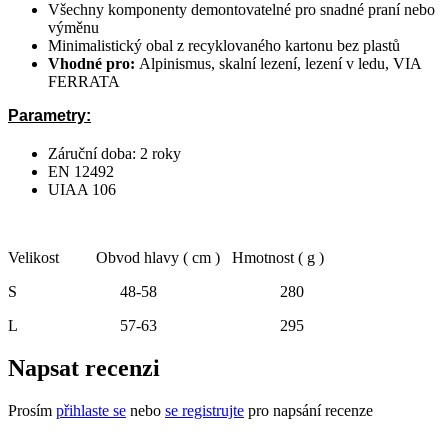
Všechny komponenty demontovatelné pro snadné praní nebo
výměnu
Minimalistický obal z recyklovaného kartonu bez plastů
Vhodné pro:
Alpinismus, skalní lezení, lezení v ledu, VIA
FERRATA
Parametry:
Záruční doba: 2 roky
EN 12492
UIAA 106
Velikost
Obvod hlavy ( cm )
Hmotnost ( g )
S
48-58
280
L
57-63
295
Napsat recenzi
Prosím
přihlaste se
nebo
se registrujte
pro napsání recenze