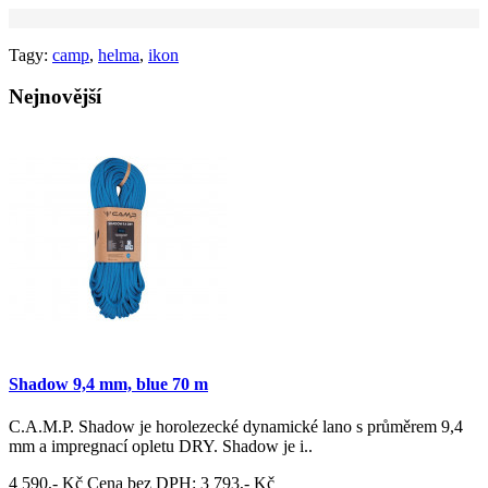
Tagy:
camp
,
helma
,
ikon
Nejnovější
Shadow 9,4 mm, blue 70 m
C.A.M.P. Shadow je horolezecké dynamické lano s průměrem 9,4
mm a impregnací opletu DRY. Shadow je i..
4 590,- Kč
Cena bez DPH: 3 793,- Kč