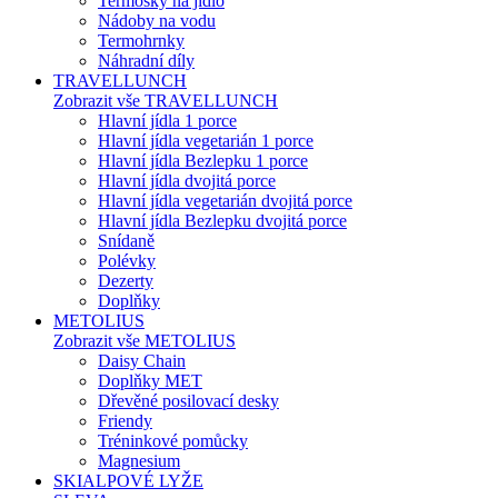
Termosky na jídlo
Nádoby na vodu
Termohrnky
Náhradní díly
TRAVELLUNCH
Zobrazit vše TRAVELLUNCH
Hlavní jídla 1 porce
Hlavní jídla vegetarián 1 porce
Hlavní jídla Bezlepku 1 porce
Hlavní jídla dvojitá porce
Hlavní jídla vegetarián dvojitá porce
Hlavní jídla Bezlepku dvojitá porce
Snídaně
Polévky
Dezerty
Doplňky
METOLIUS
Zobrazit vše METOLIUS
Daisy Chain
Doplňky MET
Dřevěné posilovací desky
Friendy
Tréninkové pomůcky
Magnesium
SKIALPOVÉ LYŽE