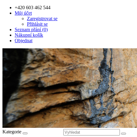
+420 603 462 544
Můj účet
Zaregistrovat se
Přihlásit se
Seznam přání (0)
Nákupní košík
Objednat
Kategorie