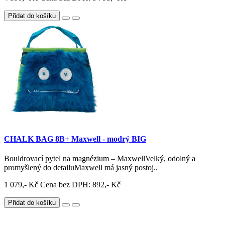
Přidat do košíku
CHALK BAG 8B+ Maxwell - modrý BIG
Bouldrovací pytel na magnézium – MaxwellVelký, odolný a
promyšlený do detailuMaxwell má jasný postoj..
1 079,- Kč
Cena bez DPH: 892,- Kč
Přidat do košíku