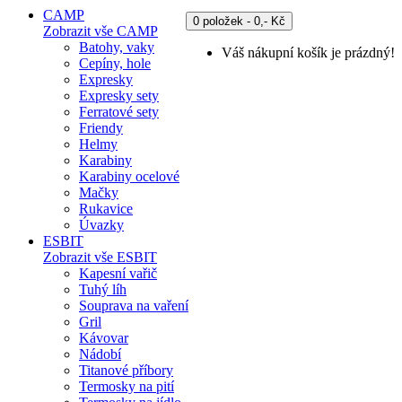
CAMP
0 položek - 0,- Kč
Zobrazit vše CAMP
Batohy, vaky
Váš nákupní košík je prázdný!
Cepíny, hole
Expresky
Expresky sety
Ferratové sety
Friendy
Helmy
Karabiny
Karabiny ocelové
Mačky
Rukavice
Úvazky
ESBIT
Zobrazit vše ESBIT
Kapesní vařič
Tuhý líh
Souprava na vaření
Gril
Kávovar
Nádobí
Titanové příbory
Termosky na pití