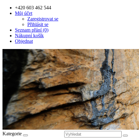
+420 603 462 544
Můj účet
Zaregistrovat se
Přihlásit se
Seznam přání (0)
Nákupní košík
Objednat
Kategorie