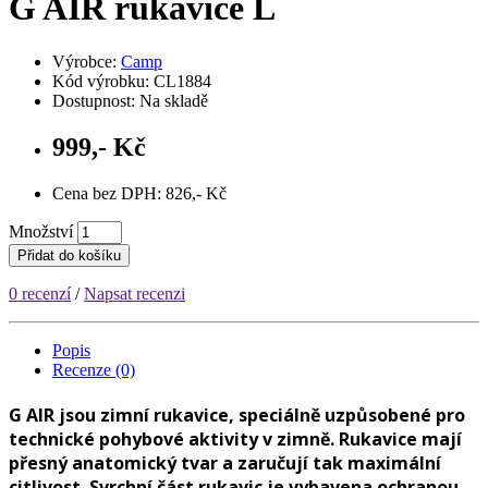
G AIR rukavice L
Výrobce:
Camp
Kód výrobku: CL1884
Dostupnost: Na skladě
999,- Kč
Cena bez DPH: 826,- Kč
Množství
Přidat do košíku
0 recenzí
/
Napsat recenzi
Popis
Recenze (0)
G AIR jsou zimní rukavice, speciálně uzpůsobené pro
technické pohybové aktivity v zimně. Rukavice mají
přesný anatomický tvar a zaručují tak maximální
citlivost. Svrchní část rukavic je vybavena ochranou