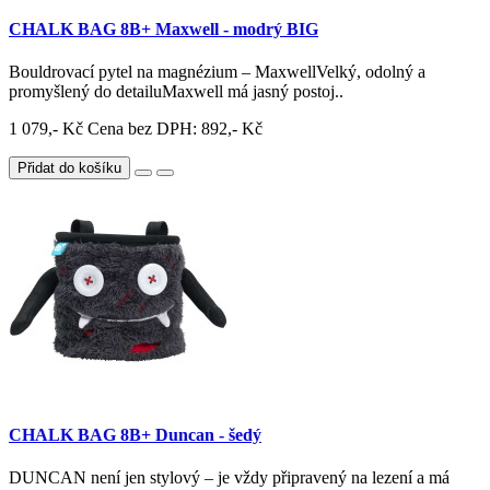
CHALK BAG 8B+ Maxwell - modrý BIG
Bouldrovací pytel na magnézium – MaxwellVelký, odolný a
promyšlený do detailuMaxwell má jasný postoj..
1 079,- Kč
Cena bez DPH: 892,- Kč
Přidat do košíku
CHALK BAG 8B+ Duncan - šedý
DUNCAN není jen stylový – je vždy připravený na lezení a má