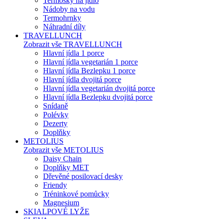
Termosky na jídlo
Nádoby na vodu
Termohrnky
Náhradní díly
TRAVELLUNCH
Zobrazit vše TRAVELLUNCH
Hlavní jídla 1 porce
Hlavní jídla vegetarián 1 porce
Hlavní jídla Bezlepku 1 porce
Hlavní jídla dvojitá porce
Hlavní jídla vegetarián dvojitá porce
Hlavní jídla Bezlepku dvojitá porce
Snídaně
Polévky
Dezerty
Doplňky
METOLIUS
Zobrazit vše METOLIUS
Daisy Chain
Doplňky MET
Dřevěné posilovací desky
Friendy
Tréninkové pomůcky
Magnesium
SKIALPOVÉ LYŽE