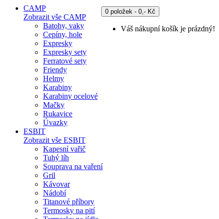
CAMP
0 položek - 0,- Kč
Zobrazit vše CAMP
Batohy, vaky
Váš nákupní košík je prázdný!
Cepíny, hole
Expresky
Expresky sety
Ferratové sety
Friendy
Helmy
Karabiny
Karabiny ocelové
Mačky
Rukavice
Úvazky
ESBIT
Zobrazit vše ESBIT
Kapesní vařič
Tuhý líh
Souprava na vaření
Gril
Kávovar
Nádobí
Titanové příbory
Termosky na pití