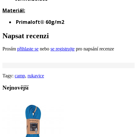
Materiál:
Primaloft® 60g/m2
Napsat recenzi
Prosím
přihlaste se
nebo
se registrujte
pro napsání recenze
Tagy:
camp
,
rukavice
Nejnovější