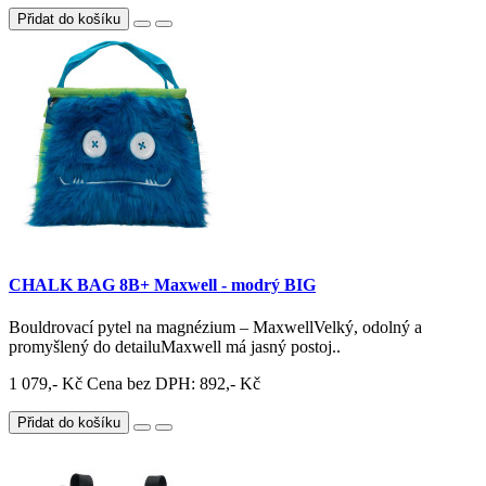
Přidat do košíku
CHALK BAG 8B+ Maxwell - modrý BIG
Bouldrovací pytel na magnézium – MaxwellVelký, odolný a
promyšlený do detailuMaxwell má jasný postoj..
1 079,- Kč
Cena bez DPH: 892,- Kč
Přidat do košíku