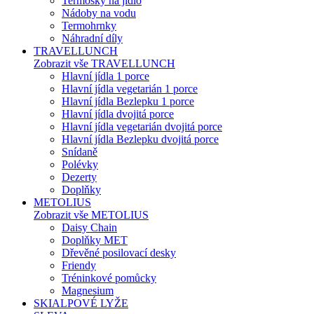
Termosky na jídlo
Nádoby na vodu
Termohrnky
Náhradní díly
TRAVELLUNCH
Zobrazit vše TRAVELLUNCH
Hlavní jídla 1 porce
Hlavní jídla vegetarián 1 porce
Hlavní jídla Bezlepku 1 porce
Hlavní jídla dvojitá porce
Hlavní jídla vegetarián dvojitá porce
Hlavní jídla Bezlepku dvojitá porce
Snídaně
Polévky
Dezerty
Doplňky
METOLIUS
Zobrazit vše METOLIUS
Daisy Chain
Doplňky MET
Dřevěné posilovací desky
Friendy
Tréninkové pomůcky
Magnesium
SKIALPOVÉ LYŽE