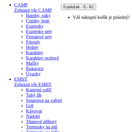
CAMP
0 položek - 0,- Kč
Zobrazit vše CAMP
Batohy, vaky
Váš nákupní košík je prázdný!
Cepíny, hole
Expresky
Expresky sety
Ferratové sety
Friendy
Helmy
Karabiny
Karabiny ocelové
Mačky
Rukavice
Úvazky
ESBIT
Zobrazit vše ESBIT
Kapesní vařič
Tuhý líh
Souprava na vaření
Gril
Kávovar
Nádobí
Titanové příbory
Termosky na pití