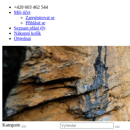
+420 603 462 544
Můj účet
Zaregistrovat se
Přihlásit se
Seznam přání (0)
Nákupní košík
Objednat
Kategorie