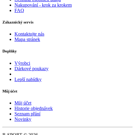
Nakupování - krok za krokem
FAQ
Zákaznický servis
Kontaktujte nás
Mapa stránek
Doplňky
Výrobci
Dárkové poukazy
Lepší nabídky
Můj účet
Můj účet
Historie objednávek
Seznam přání
Novinky
R-SPORT © 2026