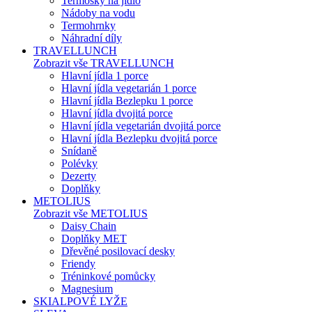
Termosky na jídlo
Nádoby na vodu
Termohrnky
Náhradní díly
TRAVELLUNCH
Zobrazit vše TRAVELLUNCH
Hlavní jídla 1 porce
Hlavní jídla vegetarián 1 porce
Hlavní jídla Bezlepku 1 porce
Hlavní jídla dvojitá porce
Hlavní jídla vegetarián dvojitá porce
Hlavní jídla Bezlepku dvojitá porce
Snídaně
Polévky
Dezerty
Doplňky
METOLIUS
Zobrazit vše METOLIUS
Daisy Chain
Doplňky MET
Dřevěné posilovací desky
Friendy
Tréninkové pomůcky
Magnesium
SKIALPOVÉ LYŽE