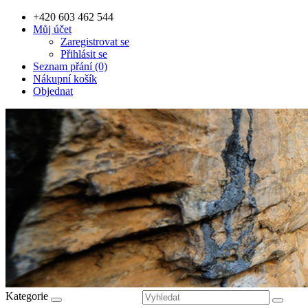
+420 603 462 544
Můj účet
Zaregistrovat se
Přihlásit se
Seznam přání (0)
Nákupní košík
Objednat
Kategorie