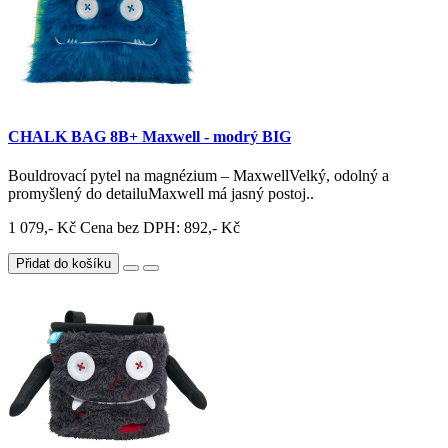
CHALK BAG 8B+ Maxwell - modrý BIG
Bouldrovací pytel na magnézium – MaxwellVelký, odolný a
promyšlený do detailuMaxwell má jasný postoj..
1 079,- Kč
Cena bez DPH: 892,- Kč
Přidat do košíku