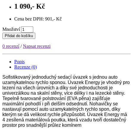
1 090,- Kč
Cena bez DPH: 901,- Kč
Množství
Přidat do košíku
0 recenzí
/
Napsat recenzi
Popis
Recenze (0)
Sofistikovaný jednoduchý sedací úvazek s jednou auto
uzamykatelnou rychlo sponou. Úvazek Energy je vhodný pro
lezení na všech úrovních a díky své jednoduchosti je
univerzálkou na skalní stěny, více délky i na lezecké stěny.
Tepelně tvarované polstrování (EVA pěna) zajišťuje
maximální pohodlí i při delším odsednutí. Nohavičky se
nastavují pomocí auto uzamykatelných rychlo spon, díky
kterým se dá velikost rychle přizpůsobit. Úvazek Energy má
4 zesílená materiálová poutka, která vzadu tvoří dostatečný
prostor pro snadnější průlez komínem