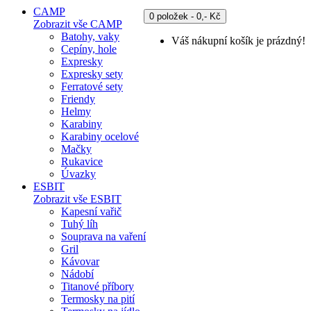
CAMP
0 položek - 0,- Kč
Zobrazit vše CAMP
Batohy, vaky
Váš nákupní košík je prázdný!
Cepíny, hole
Expresky
Expresky sety
Ferratové sety
Friendy
Helmy
Karabiny
Karabiny ocelové
Mačky
Rukavice
Úvazky
ESBIT
Zobrazit vše ESBIT
Kapesní vařič
Tuhý líh
Souprava na vaření
Gril
Kávovar
Nádobí
Titanové příbory
Termosky na pití