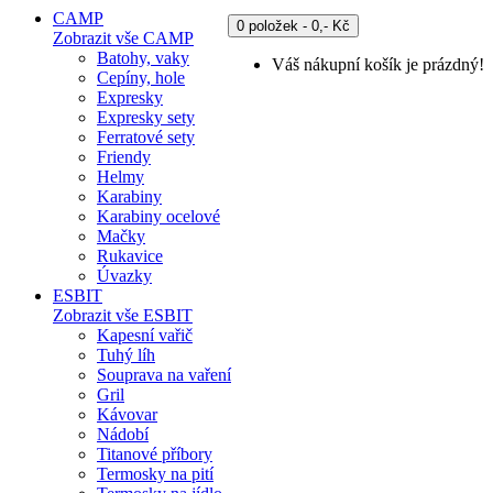
CAMP
0 položek - 0,- Kč
Zobrazit vše CAMP
Batohy, vaky
Váš nákupní košík je prázdný!
Cepíny, hole
Expresky
Expresky sety
Ferratové sety
Friendy
Helmy
Karabiny
Karabiny ocelové
Mačky
Rukavice
Úvazky
ESBIT
Zobrazit vše ESBIT
Kapesní vařič
Tuhý líh
Souprava na vaření
Gril
Kávovar
Nádobí
Titanové příbory
Termosky na pití