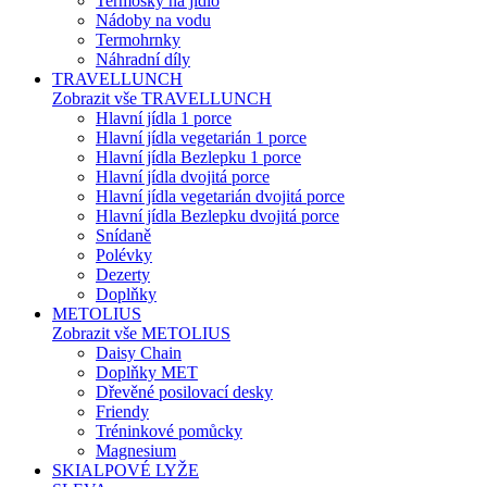
Termosky na jídlo
Nádoby na vodu
Termohrnky
Náhradní díly
TRAVELLUNCH
Zobrazit vše TRAVELLUNCH
Hlavní jídla 1 porce
Hlavní jídla vegetarián 1 porce
Hlavní jídla Bezlepku 1 porce
Hlavní jídla dvojitá porce
Hlavní jídla vegetarián dvojitá porce
Hlavní jídla Bezlepku dvojitá porce
Snídaně
Polévky
Dezerty
Doplňky
METOLIUS
Zobrazit vše METOLIUS
Daisy Chain
Doplňky MET
Dřevěné posilovací desky
Friendy
Tréninkové pomůcky
Magnesium
SKIALPOVÉ LYŽE