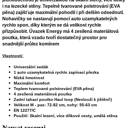
i na lezecké stěny. Tepelně tvarované polstrování (EVA
pěna) zajišťuje maximální pohodlí i při delším odsednutí.
Nohavičky se nastavují pomocí auto uzamykatelných
rychlo spon, díky kterým se dá velikost rychle
přizpůsobit. Úvazek Energy má 4 zesílená materiálová
poutka, která vzadu tvoří dostatečný prostor pro
snadnější průlez komínem
Vlastnosti:
Univerzální sedák
1 auto uzamykatelná rychlo zapínací přezka
Nízká hmotnost
Maximální komfort
Teplem tvarované polstrování (EVA pěna)
4 zesílená materiálová poutka
Zadní tahací poutko Haul loop (Neslouží k jištění!)
Velikost M
- pas: 72-82 cm, nohy: 55-63 cm
EN 12277/C
Použití: Skalní lezení, více dílkové cesty, umělá stěna
Napsat recenzi