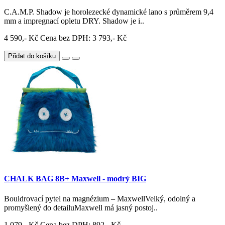
C.A.M.P. Shadow je horolezecké dynamické lano s průměrem 9,4
mm a impregnací opletu DRY. Shadow je i..
4 590,- Kč
Cena bez DPH: 3 793,- Kč
Přidat do košíku
CHALK BAG 8B+ Maxwell - modrý BIG
Bouldrovací pytel na magnézium – MaxwellVelký, odolný a
promyšlený do detailuMaxwell má jasný postoj..
1 079,- Kč
Cena bez DPH: 892,- Kč