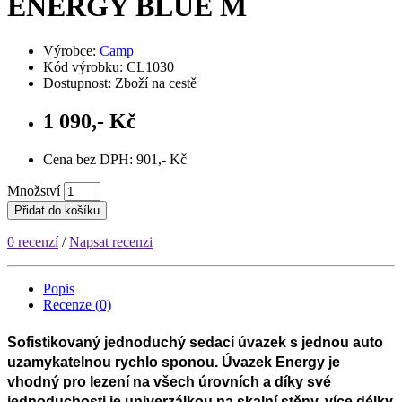
ENERGY BLUE M
Výrobce:
Camp
Kód výrobku: CL1030
Dostupnost: Zboží na cestě
1 090,- Kč
Cena bez DPH: 901,- Kč
Množství
Přidat do košíku
0 recenzí
/
Napsat recenzi
Popis
Recenze (0)
Sofistikovaný jednoduchý sedací úvazek s jednou auto
uzamykatelnou rychlo sponou. Úvazek Energy je
vhodný pro lezení na všech úrovních a díky své
jednoduchosti je univerzálkou na skalní stěny, více délky