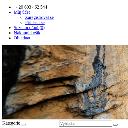
+420 603 462 544
Můj účet
Zaregistrovat se
Přihlásit se
Seznam přání (0)
Nákupní košík
Objednat
Kategorie