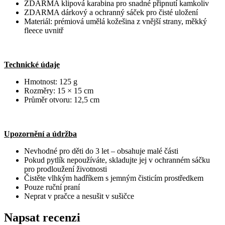
ZDARMA klipová karabina pro snadné připnutí kamkoliv
ZDARMA dárkový a ochranný sáček pro čisté uložení
Materiál: prémiová umělá kožešina z vnější strany, měkký
fleece uvnitř
Technické údaje
Hmotnost: 125 g
Rozměry: 15 × 15 cm
Průměr otvoru: 12,5 cm
Upozornění a údržba
Nevhodné pro děti do 3 let – obsahuje malé části
Pokud pytlík nepoužíváte, skladujte jej v ochranném sáčku
pro prodloužení životnosti
Čistěte vlhkým hadříkem s jemným čisticím prostředkem
Pouze ruční praní
Neprat v pračce a nesušit v sušičce
Napsat recenzi