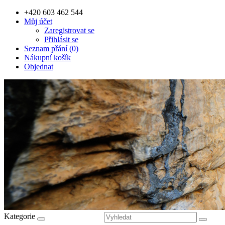
+420 603 462 544
Můj účet
Zaregistrovat se
Přihlásit se
Seznam přání (0)
Nákupní košík
Objednat
Kategorie