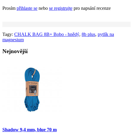
Prosím
přihlaste se
nebo
se registrujte
pro napsání recenze
Tagy:
CHALK BAG 8B+ Bobo - hnědý
,
8b plus
,
pytlík na
magnesium
Nejnovější
Shadow 9,4 mm, blue 70 m