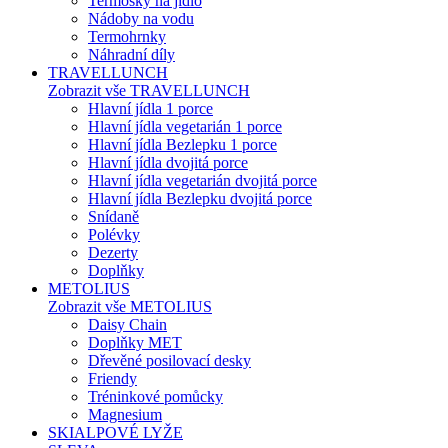
Termosky na jídlo
Nádoby na vodu
Termohrnky
Náhradní díly
TRAVELLUNCH
Zobrazit vše TRAVELLUNCH
Hlavní jídla 1 porce
Hlavní jídla vegetarián 1 porce
Hlavní jídla Bezlepku 1 porce
Hlavní jídla dvojitá porce
Hlavní jídla vegetarián dvojitá porce
Hlavní jídla Bezlepku dvojitá porce
Snídaně
Polévky
Dezerty
Doplňky
METOLIUS
Zobrazit vše METOLIUS
Daisy Chain
Doplňky MET
Dřevěné posilovací desky
Friendy
Tréninkové pomůcky
Magnesium
SKIALPOVÉ LYŽE