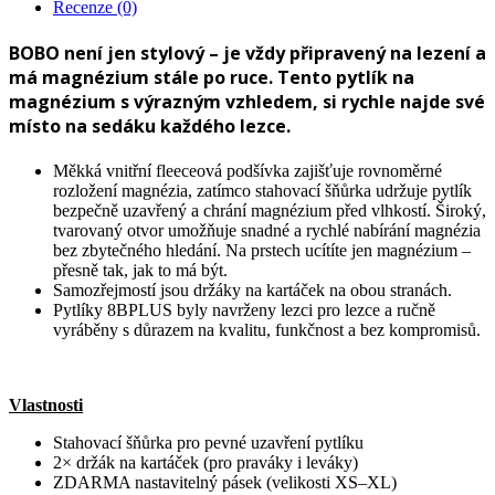
Recenze (0)
BOBO není jen stylový – je vždy připravený na lezení a
má magnézium stále po ruce. Tento pytlík na
magnézium s výrazným vzhledem, si rychle najde své
místo na sedáku každého lezce.
Měkká vnitřní fleeceová podšívka zajišťuje rovnoměrné
rozložení magnézia, zatímco stahovací šňůrka udržuje pytlík
bezpečně uzavřený a chrání magnézium před vlhkostí. Široký,
tvarovaný otvor umožňuje snadné a rychlé nabírání magnézia
bez zbytečného hledání. Na prstech ucítíte jen magnézium –
přesně tak, jak to má být.
Samozřejmostí jsou držáky na kartáček na obou stranách.
Pytlíky 8BPLUS byly navrženy lezci pro lezce a ručně
vyráběny s důrazem na kvalitu, funkčnost a bez kompromisů.
Vlastnosti
Stahovací šňůrka pro pevné uzavření pytlíku
2× držák na kartáček (pro praváky i leváky)
ZDARMA nastavitelný pásek (velikosti XS–XL)