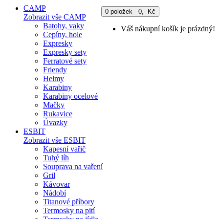
CAMP
0 položek - 0,- Kč
Zobrazit vše CAMP
Batohy, vaky
Váš nákupní košík je prázdný!
Cepíny, hole
Expresky
Expresky sety
Ferratové sety
Friendy
Helmy
Karabiny
Karabiny ocelové
Mačky
Rukavice
Úvazky
ESBIT
Zobrazit vše ESBIT
Kapesní vařič
Tuhý líh
Souprava na vaření
Gril
Kávovar
Nádobí
Titanové příbory
Termosky na pití