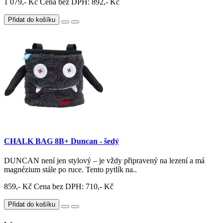
1 079,- Kč
Cena bez DPH: 892,- Kč
Přidat do košíku
CHALK BAG 8B+ Duncan - šedý
DUNCAN není jen stylový – je vždy připravený na lezení a má
magnézium stále po ruce. Tento pytlík na..
859,- Kč
Cena bez DPH: 710,- Kč
Přidat do košíku