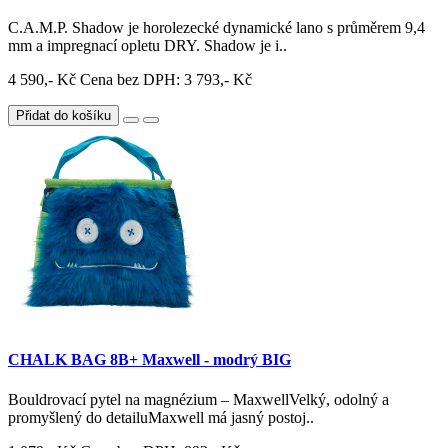
C.A.M.P. Shadow je horolezecké dynamické lano s průměrem 9,4
mm a impregnací opletu DRY. Shadow je i..
4 590,- Kč
Cena bez DPH: 3 793,- Kč
Přidat do košíku
CHALK BAG 8B+ Maxwell - modrý BIG
Bouldrovací pytel na magnézium – MaxwellVelký, odolný a
promyšlený do detailuMaxwell má jasný postoj..