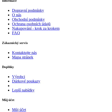
Informace
Dopravní podmínky
O nás
Obchodní podmínky
Ochrana osobních údajů
Nakupování - krok za krokem
FAQ
Zákaznický servis
Kontaktujte nás
Mapa stránek
Doplňky
Výrobci
Dárkové poukazy
Lepší nabídky
Můj účet
Můj účet