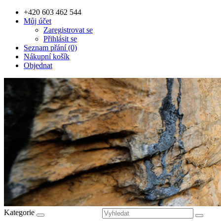
+420 603 462 544
Můj účet
Zaregistrovat se
Přihlásit se
Seznam přání (0)
Nákupní košík
Objednat
Kategorie