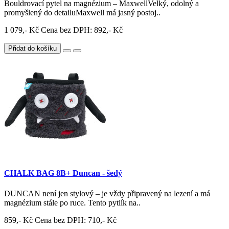
Bouldrovací pytel na magnézium – MaxwellVelký, odolný a
promyšlený do detailuMaxwell má jasný postoj..
1 079,- Kč
Cena bez DPH: 892,- Kč
Přidat do košíku
CHALK BAG 8B+ Duncan - šedý
DUNCAN není jen stylový – je vždy připravený na lezení a má
magnézium stále po ruce. Tento pytlík na..
859,- Kč
Cena bez DPH: 710,- Kč