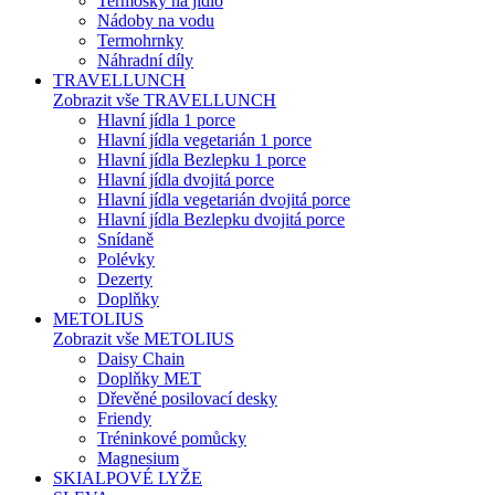
Termosky na jídlo
Nádoby na vodu
Termohrnky
Náhradní díly
TRAVELLUNCH
Zobrazit vše TRAVELLUNCH
Hlavní jídla 1 porce
Hlavní jídla vegetarián 1 porce
Hlavní jídla Bezlepku 1 porce
Hlavní jídla dvojitá porce
Hlavní jídla vegetarián dvojitá porce
Hlavní jídla Bezlepku dvojitá porce
Snídaně
Polévky
Dezerty
Doplňky
METOLIUS
Zobrazit vše METOLIUS
Daisy Chain
Doplňky MET
Dřevěné posilovací desky
Friendy
Tréninkové pomůcky
Magnesium
SKIALPOVÉ LYŽE