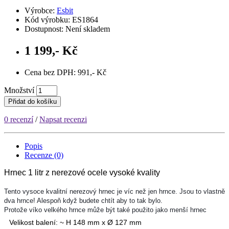
Výrobce:
Esbit
Kód výrobku: ES1864
Dostupnost: Není skladem
1 199,- Kč
Cena bez DPH: 991,- Kč
Množství
Přidat do košíku
0 recenzí
/
Napsat recenzi
Popis
Recenze (0)
Hrnec 1 litr z nerezové ocele vysoké kvality
Tento vysoce kvalitní nerezový hrnec je víc než jen hrnce. Jsou to vlastně 
dva hrnce! Alespoň když budete chtít aby to tak bylo. 

Protože víko velkého hrnce může být také použito jako menší hrnec
Velikost balení:
~ H 148 mm x Ø 127 mm