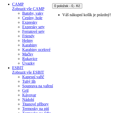
CAMP
0 položek - 0,- Kč
Zobrazit vše CAMP
Batohy, vaky
Váš nákupní košík je prázdný!
Cepíny, hole
Expresky
Expresky sety
Ferratové sety
Friendy
Helmy
Karabiny
Karabiny ocelové
Mačky
Rukavice
Úvazky
ESBIT
Zobrazit vše ESBIT
Kapesní vařič
Tuhý líh
Souprava na vaření
Gril
Kávovar
Nádobí
Titanové příbory
Termosky na pití