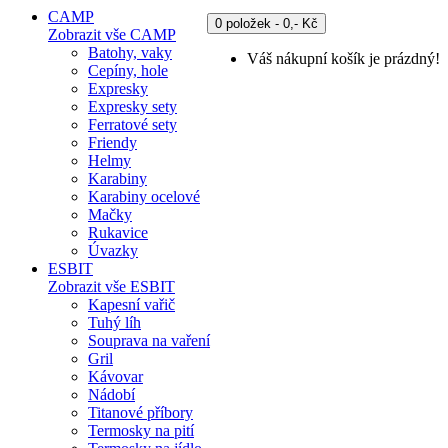
CAMP
0 položek - 0,- Kč
Zobrazit vše CAMP
Batohy, vaky
Váš nákupní košík je prázdný!
Cepíny, hole
Expresky
Expresky sety
Ferratové sety
Friendy
Helmy
Karabiny
Karabiny ocelové
Mačky
Rukavice
Úvazky
ESBIT
Zobrazit vše ESBIT
Kapesní vařič
Tuhý líh
Souprava na vaření
Gril
Kávovar
Nádobí
Titanové příbory
Termosky na pití