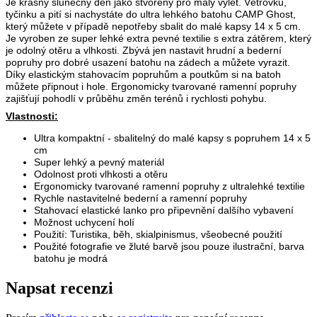
Je krásný slunečný den jako stvořený pro malý výlet. Větrovku,
tyčinku a pití si nachystáte do ultra lehkého batohu CAMP Ghost,
který můžete v případě nepotřeby sbalit do malé kapsy 14 x 5 cm.
Je vyroben ze super lehké extra pevné textilie s extra zátěrem, který
je odolný otěru a vlhkosti. Zbývá jen nastavit hrudní a bederní
popruhy pro dobré usazení batohu na zádech a můžete vyrazit.
Díky elastickým stahovacím popruhům a poutkům si na batoh
můžete připnout i hole. Ergonomicky tvarované ramenní popruhy
zajišťují pohodlí v průběhu změn terénů i rychlosti pohybu.
Vlastnosti:
Ultra kompaktní - sbalitelný do malé kapsy s popruhem 14 x 5
cm
Super lehký a pevný materiál
Odolnost proti vlhkosti a otěru
Ergonomicky tvarované ramenní popruhy z ultralehké textilie
Rychle nastavitelné bederní a ramenní popruhy
Stahovací elastické lanko pro připevnění dalšího vybavení
Možnost uchycení holí
Použití: Turistika, běh, skialpinismus, všeobecné použití
Použité fotografie ve žluté barvě jsou pouze ilustrační, barva
batohu je modrá
Napsat recenzi