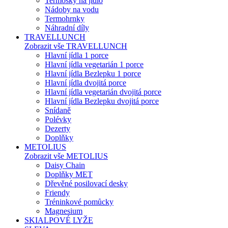
Termosky na jídlo
Nádoby na vodu
Termohrnky
Náhradní díly
TRAVELLUNCH
Zobrazit vše TRAVELLUNCH
Hlavní jídla 1 porce
Hlavní jídla vegetarián 1 porce
Hlavní jídla Bezlepku 1 porce
Hlavní jídla dvojitá porce
Hlavní jídla vegetarián dvojitá porce
Hlavní jídla Bezlepku dvojitá porce
Snídaně
Polévky
Dezerty
Doplňky
METOLIUS
Zobrazit vše METOLIUS
Daisy Chain
Doplňky MET
Dřevěné posilovací desky
Friendy
Tréninkové pomůcky
Magnesium
SKIALPOVÉ LYŽE