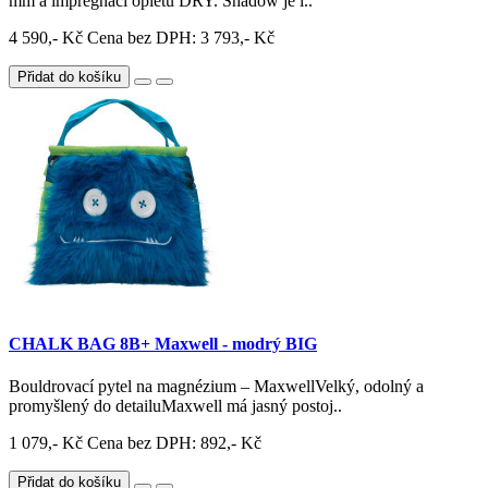
mm a impregnací opletu DRY. Shadow je i..
4 590,- Kč
Cena bez DPH: 3 793,- Kč
Přidat do košíku
CHALK BAG 8B+ Maxwell - modrý BIG
Bouldrovací pytel na magnézium – MaxwellVelký, odolný a
promyšlený do detailuMaxwell má jasný postoj..
1 079,- Kč
Cena bez DPH: 892,- Kč
Přidat do košíku