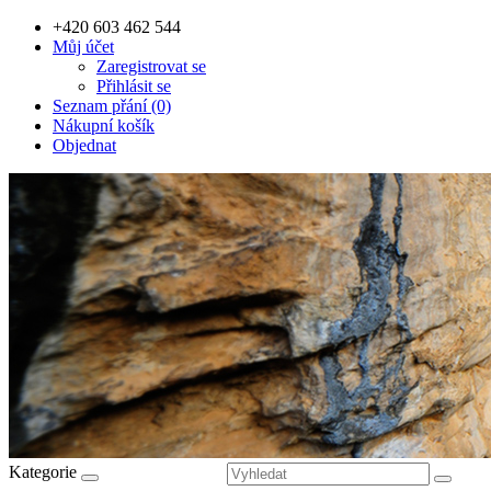
+420 603 462 544
Můj účet
Zaregistrovat se
Přihlásit se
Seznam přání (0)
Nákupní košík
Objednat
Kategorie