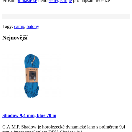
Prosím
přihlaste se
nebo
se registrujte
pro napsání recenze
Tagy:
camp
,
batohy
Nejnovější
Shadow 9,4 mm, blue 70 m
C.A.M.P. Shadow je horolezecké dynamické lano s průměrem 9,4