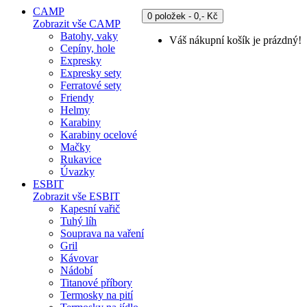
CAMP
0 položek - 0,- Kč
Zobrazit vše CAMP
Batohy, vaky
Váš nákupní košík je prázdný!
Cepíny, hole
Expresky
Expresky sety
Ferratové sety
Friendy
Helmy
Karabiny
Karabiny ocelové
Mačky
Rukavice
Úvazky
ESBIT
Zobrazit vše ESBIT
Kapesní vařič
Tuhý líh
Souprava na vaření
Gril
Kávovar
Nádobí
Titanové příbory
Termosky na pití