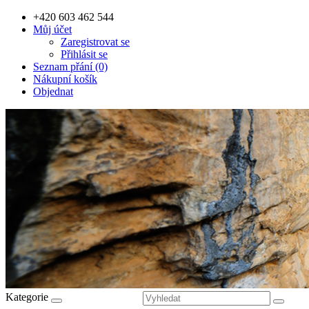
+420 603 462 544
Můj účet
Zaregistrovat se
Přihlásit se
Seznam přání (0)
Nákupní košík
Objednat
Kategorie