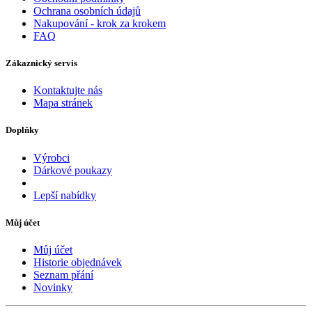
Ochrana osobních údajů
Nakupování - krok za krokem
FAQ
Zákaznický servis
Kontaktujte nás
Mapa stránek
Doplňky
Výrobci
Dárkové poukazy
Lepší nabídky
Můj účet
Můj účet
Historie objednávek
Seznam přání
Novinky