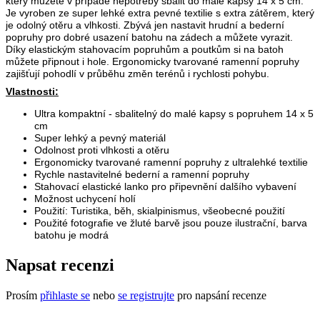
který můžete v případě nepotřeby sbalit do malé kapsy 14 x 5 cm.
Je vyroben ze super lehké extra pevné textilie s extra zátěrem, který
je odolný otěru a vlhkosti. Zbývá jen nastavit hrudní a bederní
popruhy pro dobré usazení batohu na zádech a můžete vyrazit.
Díky elastickým stahovacím popruhům a poutkům si na batoh
můžete připnout i hole. Ergonomicky tvarované ramenní popruhy
zajišťují pohodlí v průběhu změn terénů i rychlosti pohybu.
Vlastnosti:
Ultra kompaktní - sbalitelný do malé kapsy s popruhem 14 x 5
cm
Super lehký a pevný materiál
Odolnost proti vlhkosti a otěru
Ergonomicky tvarované ramenní popruhy z ultralehké textilie
Rychle nastavitelné bederní a ramenní popruhy
Stahovací elastické lanko pro připevnění dalšího vybavení
Možnost uchycení holí
Použití: Turistika, běh, skialpinismus, všeobecné použití
Použité fotografie ve žluté barvě jsou pouze ilustrační, barva
batohu je modrá
Napsat recenzi
Prosím
přihlaste se
nebo
se registrujte
pro napsání recenze