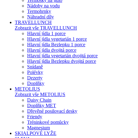
Termosky na jídlo
Nádoby na vodu
Termohrnky
Náhradní díly
TRAVELLUNCH
Zobrazit vše TRAVELLUNCH
Hlavní jídla 1 porce
Hlavní jídla vegetarián 1 porce
Hlavní jídla Bezlepku 1 porce
Hlavní jídla dvojitá porce
Hlavní jídla vegetarián dvojitá porce
Hlavní jídla Bezlepku dvojitá porce
Snídaně
Polévky
Dezerty
Doplňky
METOLIUS
Zobrazit vše METOLIUS
Daisy Chain
Doplňky MET
Dřevěné posilovací desky
Friendy
Tréninkové pomůcky
Magnesium
SKIALPOVÉ LYŽE