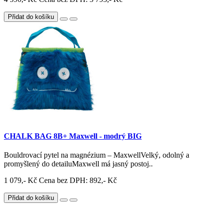
Přidat do košíku
CHALK BAG 8B+ Maxwell - modrý BIG
Bouldrovací pytel na magnézium – MaxwellVelký, odolný a
promyšlený do detailuMaxwell má jasný postoj..
1 079,- Kč
Cena bez DPH: 892,- Kč
Přidat do košíku