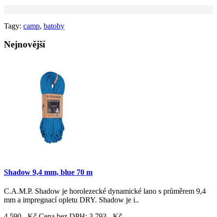
Tagy:
camp
,
batohy
Nejnovější
Shadow 9,4 mm, blue 70 m
C.A.M.P. Shadow je horolezecké dynamické lano s průměrem 9,4
mm a impregnací opletu DRY. Shadow je i..
4 590,- Kč
Cena bez DPH: 3 793,- Kč