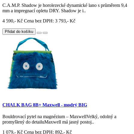
C.A.M.P. Shadow je horolezecké dynamické lano s průměrem 9,4
mm a impregnací opletu DRY. Shadow je i..
4 590,- Kč
Cena bez DPH: 3 793,- Kč
Přidat do košíku
CHALK BAG 8B+ Maxwell - modrý BIG
Bouldrovací pytel na magnézium – MaxwellVelký, odolný a
promyšlený do detailuMaxwell má jasný postoj..
1 079,- Kč
Cena bez DPH: 892,- Kč