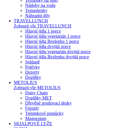
Termosky na jídlo
Nádoby na vodu
Termohrnky
Náhradní díly
TRAVELLUNCH
Zobrazit vše TRAVELLUNCH
Hlavní jídla 1 porce
Hlavní jídla vegetarián 1 porce
Hlavní jídla Bezlepku 1 porce
Hlavní jídla dvojitá porce
Hlavní jídla vegetarián dvojitá porce
Hlavní jídla Bezlepku dvojitá porce
Snídaně
Polévky
Dezerty
Doplňky
METOLIUS
Zobrazit vše METOLIUS
Daisy Chain
Doplňky MET
Dřevěné posilovací desky
Friendy
Tréninkové pomůcky
Magnesium
SKIALPOVÉ LYŽE