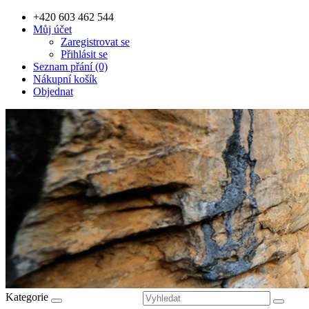
+420 603 462 544
Můj účet
Zaregistrovat se
Přihlásit se
Seznam přání (0)
Nákupní košík
Objednat
Kategorie