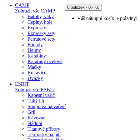
CAMP
0 položek - 0,- Kč
Zobrazit vše CAMP
Batohy, vaky
Váš nákupní košík je prázdný!
Cepíny, hole
Expresky
Expresky sety
Ferratové sety
Friendy
Helmy
Karabiny
Karabiny ocelové
Mačky
Rukavice
Úvazky
ESBIT
Zobrazit vše ESBIT
Kapesní vařič
Tuhý líh
Souprava na vaření
Gril
Kávovar
Nádobí
Titanové příbory
Termosky na pití