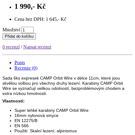
1 990,- Kč
Cena bez DPH: 1 645,- Kč
Množství
Přidat do košíku
0 recenzí
/
Napsat recenzi
Popis
Recenze (0)
Sada 6ks expresek CAMP Orbit Wire v délce 11cm, které jsou
skvělou volbou pro všechny druhy lezení. Karabiny CAMP Orbit
Wire se vyznačují velikou odolností, bezproblémovým chodem a
extra nízkou hmotností.
Vlastnosti:
Super lehké karabiny CAMP Orbit Wire
16mm nylonová smyce
EN 12275/B
EN 566
Použití: Skalní lezení, alpinismus